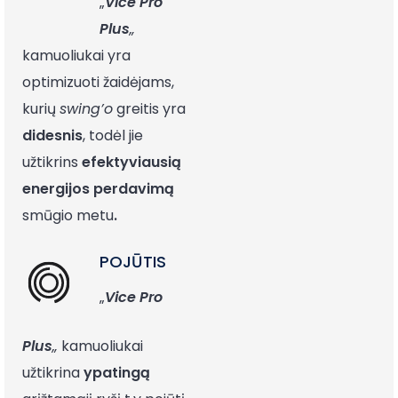
„
Vice Pro
Plus
„
kamuoliukai yra
optimizuoti žaidėjams,
kurių
swing’o
greitis yra
didesnis
, todėl jie
užtikrins
efektyviausią
energijos
perdavimą
smūgio metu
.
POJŪTIS
„
Vice Pro
Plus
„
kamuoliukai
užtikrina
ypatingą