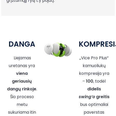
grįžtamąjį ryšį t.y pojūtį.
DANGA
KOMPRESI
Liejamas
„Vice Pro Plus“
uretanas yra
kamuoliukų
viena
kompresija yra
geriausių
–
100
, todėl
dangų rinkoje
.
didelis
Šio proceso
swing’o
greitis
metu
bus optimaliai
sukuriama itin
paverstas