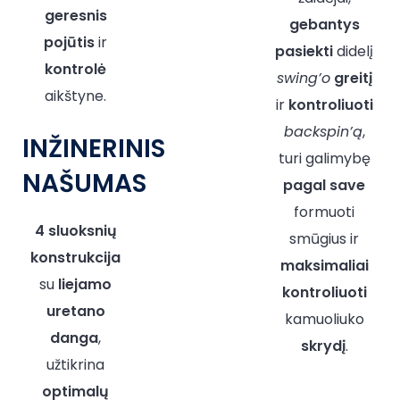
geresnis
gebantys
pojūtis
ir
pasiekti
didelį
kontrolė
swing’o
greitį
aikštyne.
ir
kontroliuoti
backspin’ą
,
INŽINERINIS
turi galimybę
NAŠUMAS
pagal save
formuoti
4 sluoksnių
smūgius ir
konstrukcija
maksimaliai
su
liejamo
kontroliuoti
uretano
kamuoliuko
danga
,
skrydį
.
užtikrina
optimalų