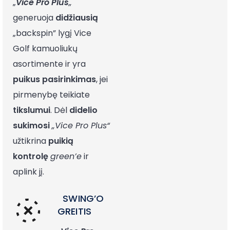
„
Vice Pro Plus
„
generuoja
didžiausią
„backspin” lygį Vice
Golf kamuoliukų
asortimente ir yra
puikus
pasirinkimas
, jei
pirmenybę teikiate
tikslumui
. Dėl
didelio
sukimosi
„Vice Pro Plus“
užtikrina
puikią
kontrolę
green’e
ir
aplink jį.
SWING’O
GREITIS