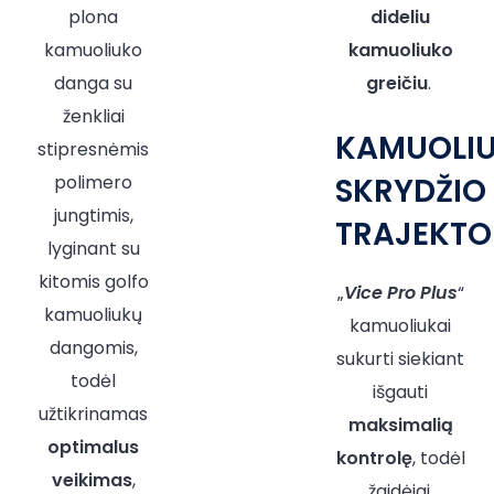
plona
dideliu
kamuoliuko
kamuoliuko
danga su
greičiu
.
ženkliai
KAMUOLI
stipresnėmis
polimero
SKRYDŽIO
jungtimis,
TRAJEKTO
lyginant su
kitomis golfo
„
Vice Pro Plus
“
kamuoliukų
kamuoliukai
dangomis,
sukurti siekiant
todėl
išgauti
užtikrinamas
maksimalią
optimalus
kontrolę
, todėl
veikimas
,
žaidėjai,