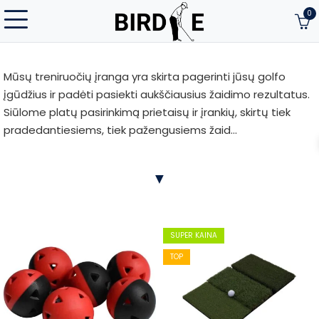
0
Mūsų treniruočių įranga yra skirta pagerinti jūsų golfo
įgūdžius ir padėti pasiekti aukščiausius žaidimo rezultatus.
Siūlome platų pasirinkimą prietaisų ir įrankių, skirtų tiek
pradedantiesiems, tiek pažengusiems žaid...
Mūsų treniruočių įranga yra skirta pagerinti jūsų golfo
▼
įgūdžius ir padėti pasiekti aukščiausius žaidimo rezultatus.
Siūlome platų pasirinkimą prietaisų ir įrankių, skirtų tiek
pradedantiesiems, tiek pažengusiems žaidėjams. Ši įranga
padeda tobulinti smūgių tikslumą, stiprumą ir techniką,
SUPER KAINA
suteikiant galimybę treniruotis bet kuriuo metu ir bet kur.
TOP