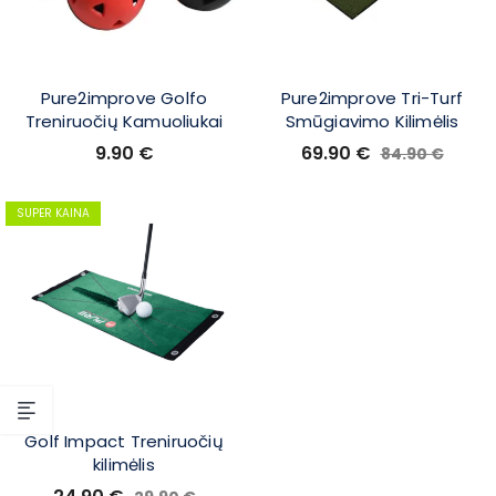
Pure2improve Golfo
Pure2improve Tri-Turf
Treniruočių Kamuoliukai
Smūgiavimo Kilimėlis
9.90
€
69.90
€
84.90
€
SUPER KAINA
Golf Impact Treniruočių
kilimėlis