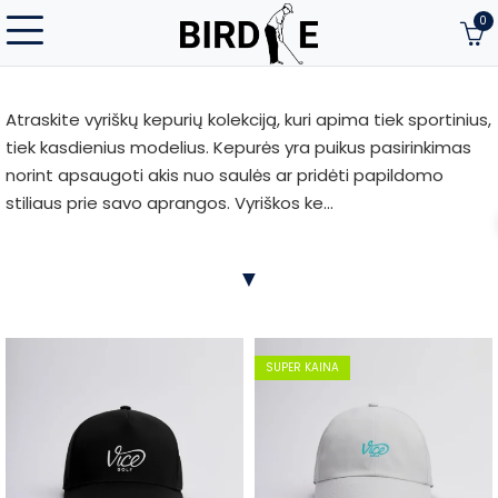
0
Atraskite vyriškų kepurių kolekciją, kuri apima tiek sportinius,
tiek kasdienius modelius. Kepurės yra puikus pasirinkimas
norint apsaugoti akis nuo saulės ar pridėti papildomo
stiliaus prie savo aprangos. Vyriškos ke...
Atraskite vyriškų kepurių kolekciją, kuri apima tiek sportinius,
▼
tiek kasdienius modelius. Kepurės yra puikus pasirinkimas
norint apsaugoti akis nuo saulės ar pridėti papildomo
stiliaus prie savo aprangos. Vyriškos kepurės pasižymi
aukšta kokybe, patogumu ir ilgaamžiškumu, todėl puikiai
SUPER KAINA
tiks įvairioms veikloms.