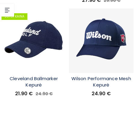
27.90
€
29.90
€
SUPER KAINA
Cleveland Ballmarker
Wilson Performance Mesh
Kepurė
Kepurė
21.90
€
24.90
€
24.90
€