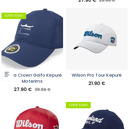
27.90
€
29.90
€
SUPER KAINA
Cobra Crown Golfo Kepurė
Wilson Pro Tour Kepurė
Moterims
21.90
€
27.90
€
39.90
€
SUPER KAINA