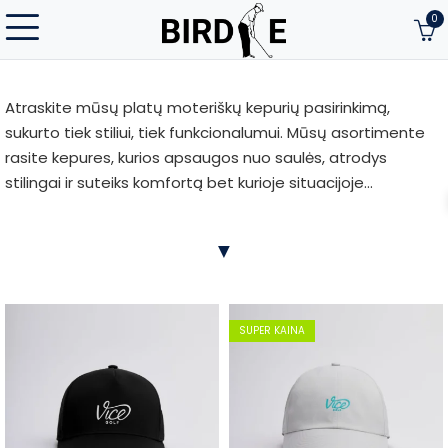
0
Atraskite mūsų platų moteriškų kepurių pasirinkimą,
sukurto tiek stiliui, tiek funkcionalumui. Mūsų asortimente
rasite kepures, kurios apsaugos nuo saulės, atrodys
stilingai ir suteiks komfortą bet kurioje situacijoje...
Atraskite mūsų platų moteriškų kepurių pasirinkimą,
▼
sukurto tiek stiliui, tiek funkcionalumui. Mūsų asortimente
rasite kepures, kurios apsaugos nuo saulės, atrodys
stilingai ir suteiks komfortą bet kurioje situacijoje.
Moteriškos kepurės yra pagamintos iš aukštos kokybės
SUPER KAINA
medžiagų, užtikrinančių ilgaamžiškumą ir patogumą visą
dieną.