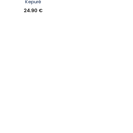
Kepurė
24.90
€