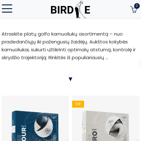
0
Atraskite platų golfo kamuoliukų asortimentą – nuo
pradedančiųjų iki pažengusių žaidėjų. Aukštos kokybės
kamuoliukai, sukurti užtikrinti optimalų atstumą, kontrolę ir
skrydžio trajektoriją. Rinkitės iš populiariausių ...
Atraskite platų golfo kamuoliukų asortimentą – nuo
▼
pradedančiųjų iki pažengusių žaidėjų. Aukštos kokybės
kamuoliukai, sukurti užtikrinti optimalų atstumą, kontrolę ir
skrydžio trajektoriją. Rinkitės iš populiariausių prekių ženklų,
tokių kaip Titleist, Callaway, TaylorMade, Srixon ir kitų.
TOP
Tinkamiausi golfo kamuoliukai pagal jūsų žaidimo lygį ir
stilių – Birdie.lt