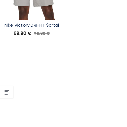
Nike Victory DRI-FIT Šortai
69.90
€
75.90
€