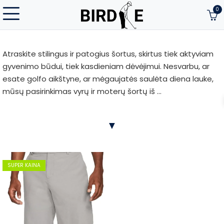
0
Atraskite stilingus ir patogius šortus, skirtus tiek aktyviam
gyvenimo būdui, tiek kasdieniam dėvėjimui. Nesvarbu, ar
esate golfo aikštyne, ar mėgaujatės saulėta diena lauke,
mūsų pasirinkimas vyrų ir moterų šortų iš ...
Atraskite stilingus ir patogius šortus, skirtus tiek aktyviam
▼
gyvenimo būdui, tiek kasdieniam dėvėjimui. Nesvarbu, ar
esate golfo aikštyne, ar mėgaujatės saulėta diena lauke,
mūsų pasirinkimas vyrų ir moterų šortų iš žinomų prekių
ženklų užtikrina patogumą ir stilių. Puikiai tinka aktyviam
SUPER KAINA
gyvenimui ir šiltam orui.