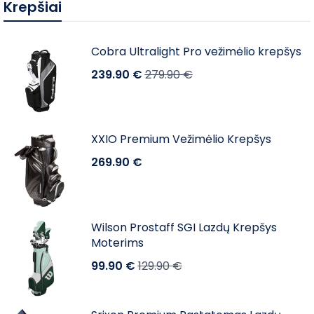
Krepšiai
Cobra Ultralight Pro vežimėlio krepšys
239.90
€
279.90
€
XXIO Premium Vežimėlio Krepšys
269.90
€
Wilson Prostaff SGI Lazdų Krepšys
Moterims
99.90
€
129.90
€