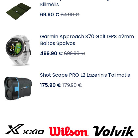
Kilimėlis
69.90
€
84.90
€
Garmin Approach S70 Golf GPS 42mm
Baltos Spalvos
499.90
€
699.90
€
Shot Scope PRO L2 Lazerinis Tolimatis
175.90
€
179.90
€