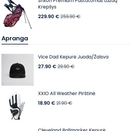
Srixon Premium Pastatomas Lazdų
Krepšys
229.90
€
259.90
€
Apranga
Vice Dad Kepurė Juoda/Žalsva
27.90
€
29.90
€
XXIO All Weather Pirštinė
18.90
€
21.90
€
Cleveland Ballmarker Kepurė