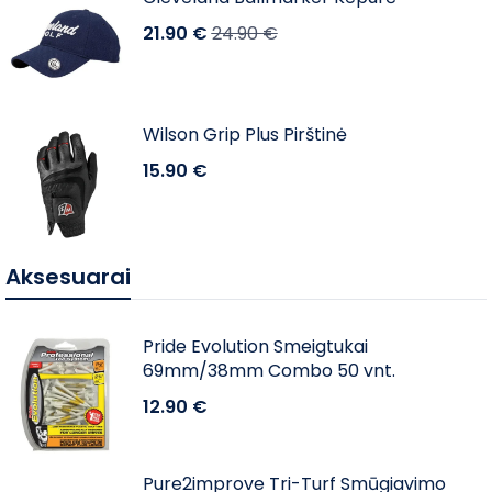
21.90
€
24.90
€
Wilson Grip Plus Pirštinė
15.90
€
Aksesuarai
Pride Evolution Smeigtukai
69mm/38mm Combo 50 vnt.
12.90
€
Pure2improve Tri-Turf Smūgiavimo