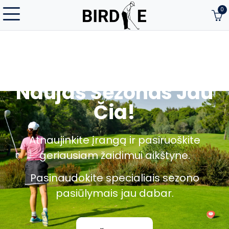
0
Naujas Sezonas Jau
Čia!
Atnaujinkite įrangą ir pasiruoškite
geriausiam žaidimui aikštyne.
Pasinaudokite specialiais sezono
pasiūlymais jau dabar.