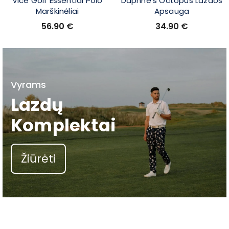
Vice Golf Essential Polo
Daphne’s Octopus Lazdos
Marškinėliai
Apsauga
56.90
€
34.90
€
Vyrams
Lazdų
Komplektai
Žiūrėti