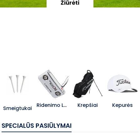
Žiūrėti
Ridenimo Lazdos
Krepšiai
Kepurės
Smeigtukai
SPECIALŪS PASIŪLYMAI