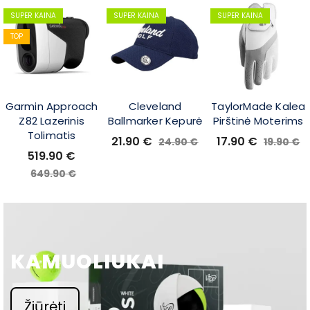
SUPER KAINA
SUPER KAINA
SUPER KAINA
TOP
Garmin Approach
Cleveland
TaylorMade Kalea
Z82 Lazerinis
Ballmarker Kepurė
Pirštinė Moterims
Tolimatis
21.90
€
17.90
€
24.90
€
19.90
€
519.90
€
649.90
€
KAMUOLIUKAI
Žiūrėti