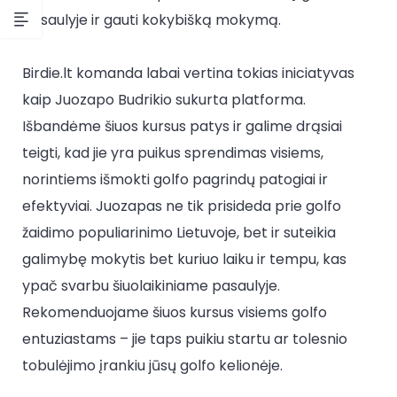
pasaulyje ir gauti kokybišką mokymą.
Birdie.lt komanda labai vertina tokias iniciatyvas
kaip Juozapo Budrikio sukurta platforma.
Išbandėme šiuos kursus patys ir galime drąsiai
teigti, kad jie yra puikus sprendimas visiems,
norintiems išmokti golfo pagrindų patogiai ir
efektyviai. Juozapas ne tik prisideda prie golfo
žaidimo populiarinimo Lietuvoje, bet ir suteikia
galimybę mokytis bet kuriuo laiku ir tempu, kas
ypač svarbu šiuolaikiniame pasaulyje.
Rekomenduojame šiuos kursus visiems golfo
entuziastams – jie taps puikiu startu ar tolesnio
tobulėjimo įrankiu jūsų golfo kelionėje.