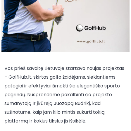
Vos prieš savaitę Lietuvoje startavo naujas projektas
– GolfHub.lt, skirtas golfo žaidėjams, siekiantiems
patogiai ir efektyviai išmokti šio elegantiško sporto
pagrindų. Nusprendėme pakalbinti šio projekto
sumanytoją ir įkūrėją Juozapą Budrikį, kad
sužinotume, kaip jam kilo mintis sukurti tokią
platformą ir kokius tikslus jis išsikėlė.