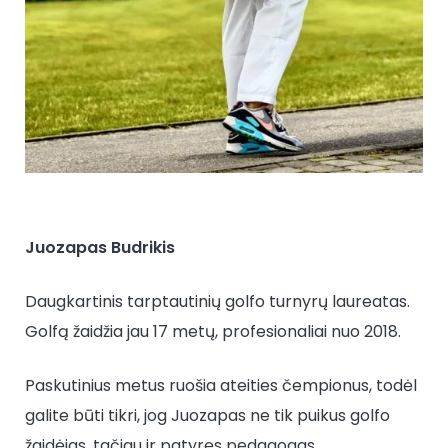
Juozapas Budrikis
Daugkartinis tarptautinių golfo turnyrų laureatas.
Golfą žaidžia jau 17 metų, profesionaliai nuo 2018.
Paskutinius metus ruošia ateities čempionus, todėl
galite būti tikri, jog Juozapas ne tik puikus golfo
žaidėjas, tačiau ir patyręs pedagogas.