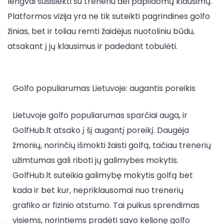
lengvai susisiekti su treneriu dėl papildomų klausimų.
Platformos vizija yra ne tik suteikti pagrindines golfo
žinias, bet ir toliau remti žaidėjus nuotoliniu būdu,
atsakant į jų klausimus ir padedant tobulėti.
Golfo populiarumas Lietuvoje: augantis poreikis
Lietuvoje golfo populiarumas sparčiai auga, ir
GolfHub.lt atsako į šį augantį poreikį. Daugėja
žmonių, norinčių išmokti žaisti golfą, tačiau trenerių
užimtumas gali riboti jų galimybes mokytis.
GolfHub.lt suteikia galimybę mokytis golfą bet
kada ir bet kur, nepriklausomai nuo trenerių
grafiko ar fizinio atstumo. Tai puikus sprendimas
visiems, norintiems pradėti savo kelionę golfo