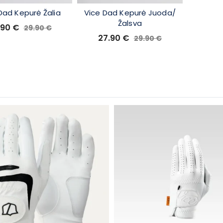
Dad Kepurė Žalia
Vice Dad Kepurė Juoda/
Žalsva
.90
€
29.90
€
27.90
€
29.90
€