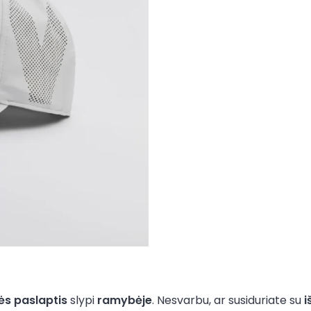
s paslaptis
slypi
ramybėje
. Nesvarbu, ar susiduriate su
i