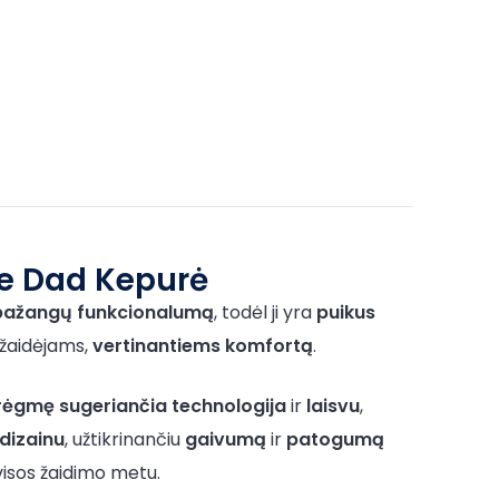
e Dad Kepurė
pažangų funkcionalumą
, todėl ji yra
puikus
 žaidėjams,
vertinantiems komfortą
.
rėgmę sugeriančia technologija
ir
laisvu
,
dizainu
, užtikrinančiu
gaivumą
ir
patogumą
visos žaidimo metu.