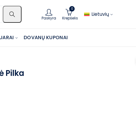
0
Lietuvių
Paskyra
Krepšelis
UARAI
DOVANŲ KUPONAI
 Pilka