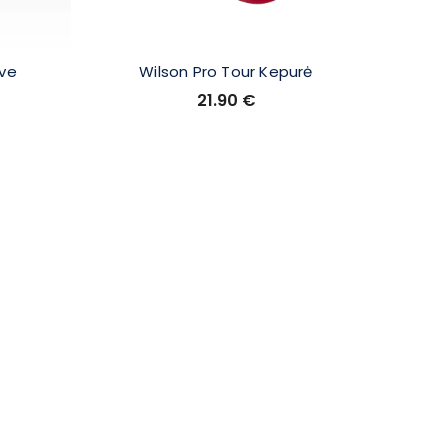
ove
Wilson Pro Tour Kepurė
Vice Go
21.90
€