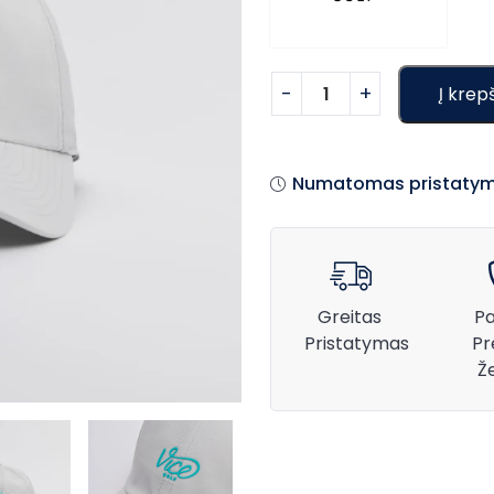
Į krepš
Numatomas pristatym
Greitas
Pa
Pristatymas
Pr
Ž