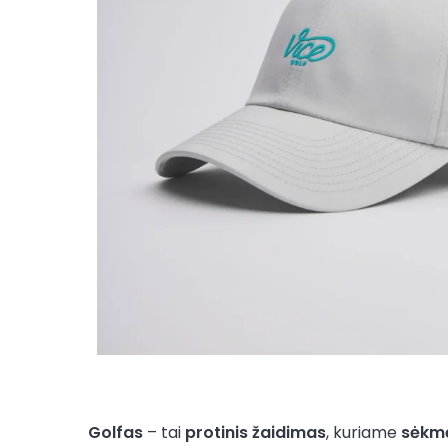
Golfas
– tai
protinis žaidimas
, kuriame
sėkmė