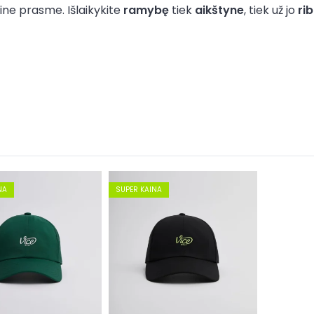
ine prasme. Išlaikykite
ramybę
tiek
aikštyne
, tiek už jo
ri
NA
SUPER KAINA