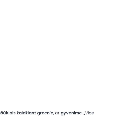
ššūkiais žaidžiant green’e
, ar
gyvenime
, „Vice