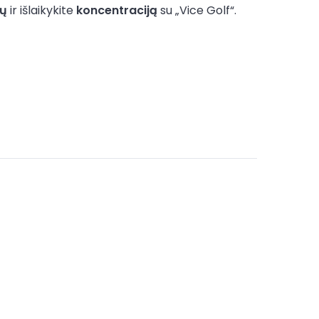
bų
ir išlaikykite
koncentraciją
su „Vice Golf“.