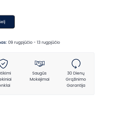
elį
as:
09 rugpjūčio - 13 rugpjūčio
tikimi
Saugūs
30 Dienų
ekiniai
Mokėjimai
Grąžinimo
enklai
Garantija