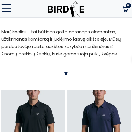
0
Marškinėliai – tai būtinas golfo aprangos elementas,
užtikrinantis komfortą ir judėjimo laisvę aikštelėje. Mūsų
parduotuvėje rasite aukštos kokybės marškinėlius iš
žinomų prekinių ženklų, kurie garantuoja puikų kvėpav...
Marškinėliai – tai būtinas golfo aprangos elementas,
▼
užtikrinantis komfortą ir judėjimo laisvę aikštelėje. Mūsų
parduotuvėje rasite aukštos kokybės marškinėlius iš
žinomų prekinių ženklų, kurie garantuoja puikų kvėpavimą,
temperatūros reguliavimą ir drėgmės pašalinimą. Įvairių
dizainų ir spalvų, golfo marškiniai tiks kiekvienam žaidėjui,
norinčiam išlaikyti stilingą ir funkcionalią aprangą aikštelėje.