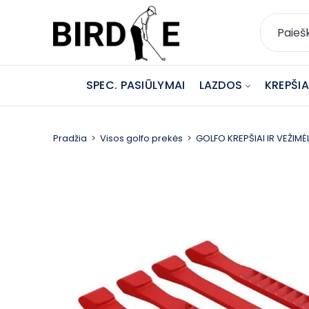
SPEC. PASIŪLYMAI
LAZDOS
KREPŠIAI
Pradžia
Visos golfo prekės
GOLFO KREPŠIAI IR VEŽIMĖL