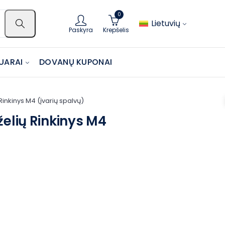
0
Lietuvių
Paskyra
Krepšelis
UARAI
DOVANŲ KUPONAI
Rinkinys M4 (įvarių spalvų)
želių Rinkinys M4