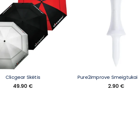
Clicgear Skėtis
Pure2improve Smeigtukai
49.90
€
2.90
€