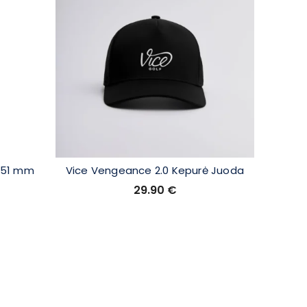
 51 mm
Vice Vengeance 2.0 Kepurė Juoda
Shot Sco
29.90
€