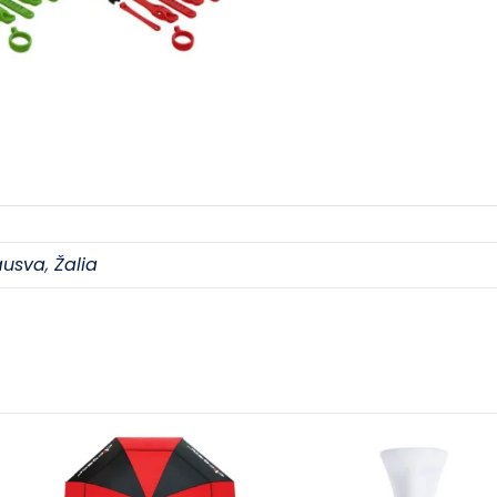
ausva
,
Žalia