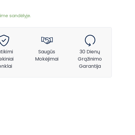
ime sandėlyje.
tikimi
Saugūs
30 Dienų
ekiniai
Mokėjimai
Grąžinimo
enklai
Garantija