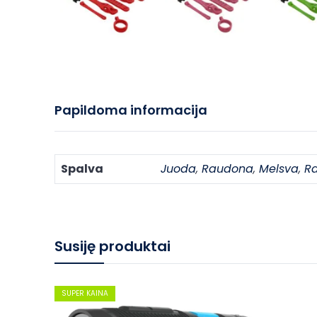
Papildoma informacija
Spalva
Juoda
,
Raudona
,
Melsva
,
R
Susiję produktai
SUPER KAINA