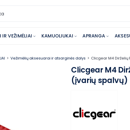
 IR VEŽIMĖLIAI
KAMUOLIUKAI
APRANGA
AKSES
IAI
Vežimėlių aksesuarai ir atsarginės dalys
Clicgear M4 Dirželių 
Clicgear M4 Dir
(įvarių spalvų)