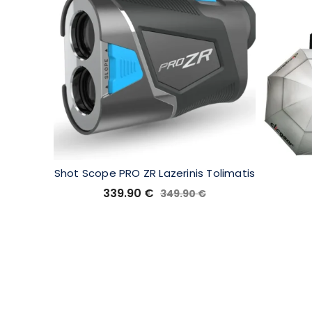
Shot Scope PRO ZR Lazerinis Tolimatis
339.90
€
349.90
€