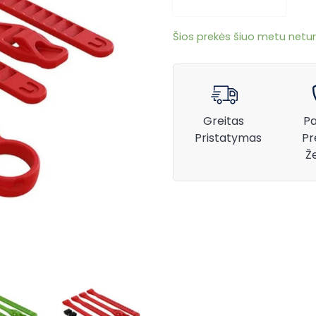
Šios prekės šiuo metu netur
Greitas
Pa
Pristatymas
Pr
Ž