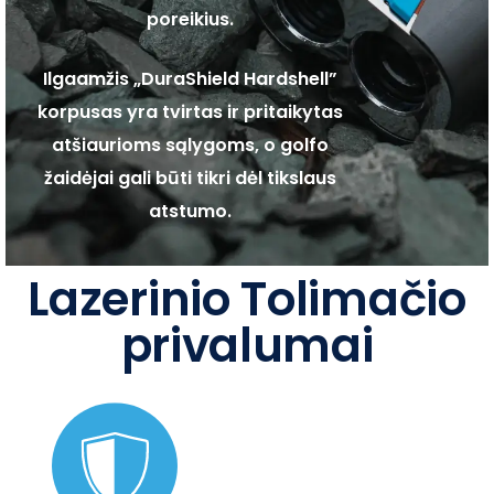
poreikius.
Ilgaamžis „DuraShield Hardshell”
korpusas yra tvirtas ir pritaikytas
atšiaurioms sąlygoms, o golfo
žaidėjai gali būti tikri dėl tikslaus
atstumo.
Lazerinio Tolimačio
privalumai