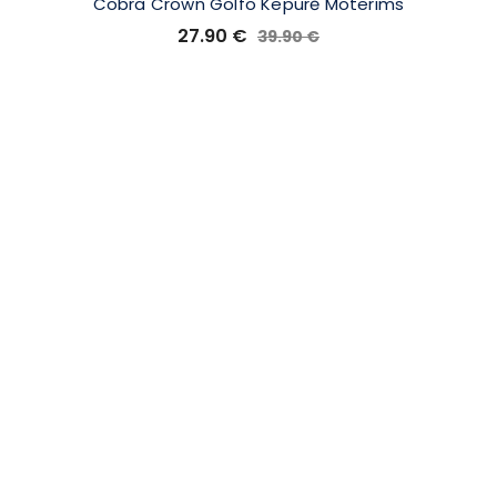
Cobra Crown Golfo Kepurė Moterims
27.90
€
39.90
€