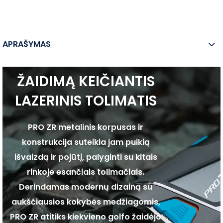
APRAŠYMAS
ŽAIDIMĄ KEIČIANTIS
LAZERINIS TOLIMATIS
PRO ZR metalinis korpusas ir
konstrukcija suteikia jam puikią
išvaizdą ir pojūtį, palyginti su kitais
rinkoje esančiais tolimačiais.
Derindamas modernų dizainą su
aukščiausios kokybės medžiagomis,
PRO ZR atitiks kiekvieno golfo žaidėjo