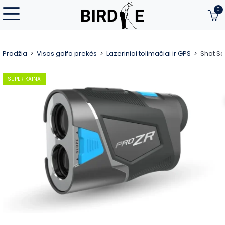
0
Pradžia
Visos golfo prekės
Lazeriniai tolimačiai ir GPS
Shot Sc
SUPER KAINA