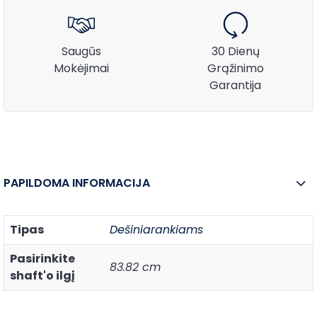
Saugūs
30 Dienų
Mokėjimai
Grąžinimo
Garantija
PAPILDOMA INFORMACIJA
Tipas
Dešiniarankiams
Pasirinkite
83.82 cm
shaft'o ilgį