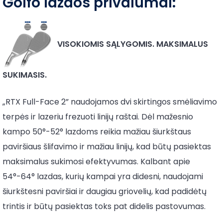
Golfo lazdos privalumai:
VISOKIOMIS SĄLYGOMIS. MAKSIMALUS
SUKIMASIS.
„RTX Full-Face 2” naudojamos dvi skirtingos smėliavimo
terpės ir lazeriu frezuoti linijų raštai. Dėl mažesnio
kampo 50°-52° lazdoms reikia mažiau šiurkštaus
paviršiaus šlifavimo ir mažiau linijų, kad būtų pasiektas
maksimalus sukimosi efektyvumas. Kalbant apie
54°-64° lazdas, kurių kampai yra didesni, naudojami
šiurkštesni paviršiai ir daugiau griovelių, kad padidėtų
trintis ir būtų pasiektas toks pat didelis pastovumas.