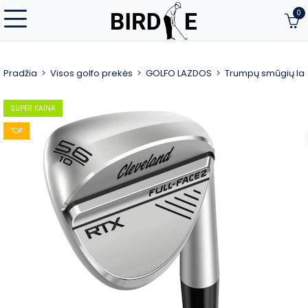
0
Pradžia
Visos golfo prekės
GOLFO LAZDOS
Trumpų smūgių la
SUPER KAINA
TOP