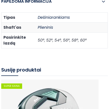
PAPILDOMA INFORMACIJA
Tipas
Dešiniarankiams
Shaft'as
Plieninis
Pasirinkite
50°, 52°, 54°, 56°, 58°, 60°
lazdą
Susiję produktai
SUPER KAINA