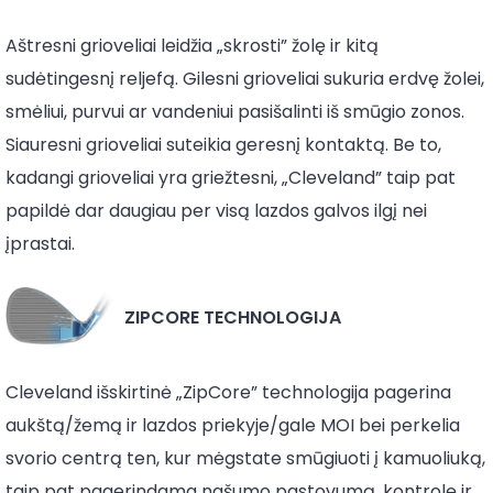
Aštresni grioveliai leidžia „skrosti” žolę ir kitą
sudėtingesnį reljefą. Gilesni grioveliai sukuria erdvę žolei,
smėliui, purvui ar vandeniui pasišalinti iš smūgio zonos.
Siauresni grioveliai suteikia geresnį kontaktą. Be to,
kadangi grioveliai yra griežtesni, „Cleveland” taip pat
papildė dar daugiau per visą lazdos galvos ilgį nei
įprastai.
ZIPCORE TECHNOLOGIJA
Cleveland išskirtinė „ZipCore” technologija pagerina
aukštą/žemą ir lazdos priekyje/gale MOI bei perkelia
svorio centrą ten, kur mėgstate smūgiuoti į kamuoliuką,
taip pat pagerindama našumo pastovumą, kontrolę ir