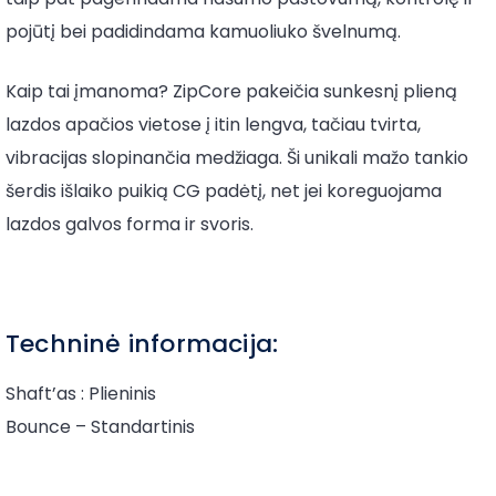
pojūtį bei padidindama kamuoliuko švelnumą.
Kaip tai įmanoma? ZipCore pakeičia sunkesnį plieną
lazdos apačios vietose į itin lengva, tačiau tvirta,
vibracijas slopinančia medžiaga. Ši unikali mažo tankio
šerdis išlaiko puikią CG padėtį, net jei koreguojama
lazdos galvos forma ir svoris.
Techninė informacija:
Shaft’as : Plieninis
Bounce – Standartinis