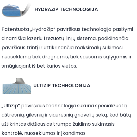
HYDRAZIP TECHNOLOGIJA
Patentuota „HydraZip” paviršiaus technologija pasižymi
dinamiška lazeriu frezuotų linijų sistema, padidinančia
paviršiaus trintį ir užtikrinančia maksimalų sukimosi
nuoseklumą tiek drėgnomis, tiek sausomis sąlygomis ir
smūgiuojant iš bet kurios vietos.
ULTIZIP TECHNOLOGIJA
„UltiZip” paviršiaus technologija sukuria specializuotą
aštresnių, gilesnių ir siauresnių griovelių seką, kad būtų
užtikrintas didžiausias trumpo žaidimo sukimasis,
kontrolė, nuoseklumas ir įkandimas.