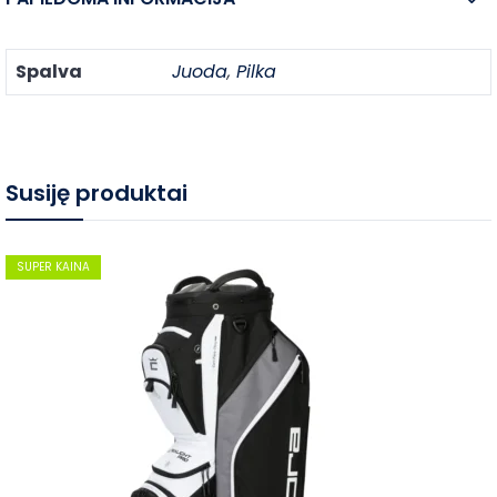
Spalva
Juoda
,
Pilka
Susiję produktai
SUPER KAINA