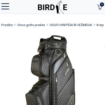
0
Pradžia
Visos golfo prekės
GOLFO KREPŠIAI IR VEŽIMĖLIAI
Krepš