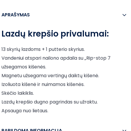
APRAŠYMAS
Lazdų krepšio privalumai:
13 skyrių lazdoms + 1 putterio skyrius.
Vandeniui atspari nailono apdaila su „Rip-stop 7
užsegamos kišenės.
Magnetu užsegama vertingų daiktų kišenė.
Izoliuota kišenė ir nuimamos kišenės.
Skėčio laikiklis.
Lazdų krepšio dugno pagrindas su užraktu.
Apsauga nuo lietaus.
PAPILDOMA INFORMACIJA