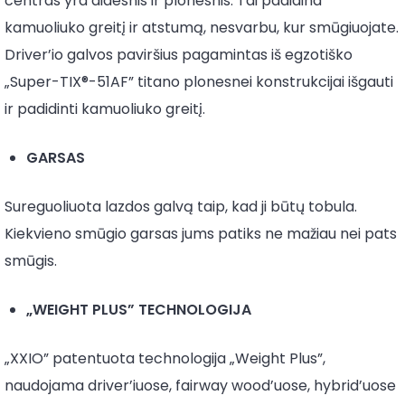
centras yra didesnis ir plonesnis. Tai padidina
kamuoliuko greitį ir atstumą, nesvarbu, kur smūgiuojate.
Driver’io galvos paviršius pagamintas iš egzotiško
„Super-TIX®-51AF” titano plonesnei konstrukcijai išgauti
ir padidinti kamuoliuko greitį.
GARSAS
Sureguoliuota lazdos galvą taip, kad ji būtų tobula.
Kiekvieno smūgio garsas jums patiks ne mažiau nei pats
smūgis.
„WEIGHT PLUS” TECHNOLOGIJA
„XXIO” patentuota technologija „Weight Plus”,
naudojama driver’iuose, fairway wood’uose, hybrid’uose