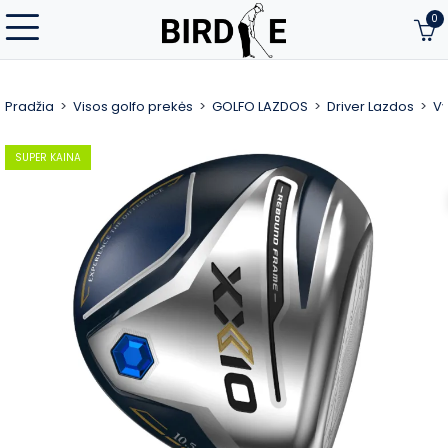
0
Pradžia
Visos golfo prekės
GOLFO LAZDOS
Driver Lazdos
Vy
SUPER KAINA