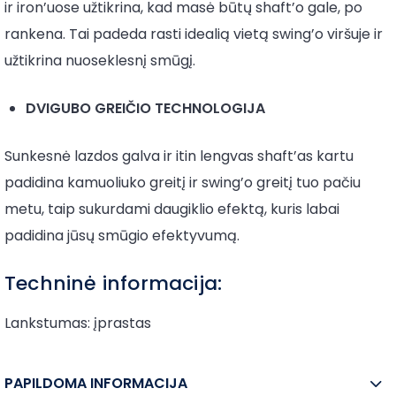
ir iron’uose užtikrina, kad masė būtų shaft’o gale, po
rankena. Tai padeda rasti idealią vietą swing’o viršuje ir
užtikrina nuoseklesnį smūgį.
DVIGUBO GREIČIO TECHNOLOGIJA
Sunkesnė lazdos galva ir itin lengvas shaft’as kartu
padidina kamuoliuko greitį ir swing’o greitį tuo pačiu
metu, taip sukurdami daugiklio efektą, kuris labai
padidina jūsų smūgio efektyvumą.
Techninė informacija:
Lankstumas: įprastas
PAPILDOMA INFORMACIJA