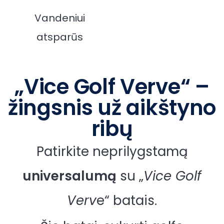
Vandeniui
atsparūs
„Vice Golf Verve“ –
žingsnis už aikštyno
ribų
Patirkite neprilygstamą
universalumą
su „
Vice Golf
Verv
e“ batais.