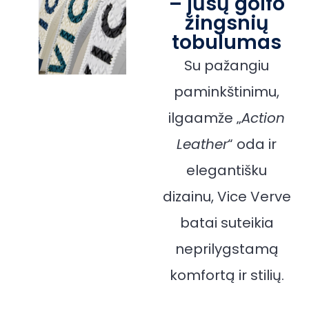
– jūsų golfo
žingsnių
tobulumas
Su pažangiu
paminkštinimu,
ilgaamže „
Action
Leather
“ oda ir
elegantišku
dizainu, Vice Verve
batai suteikia
neprilygstamą
komfortą ir stilių.