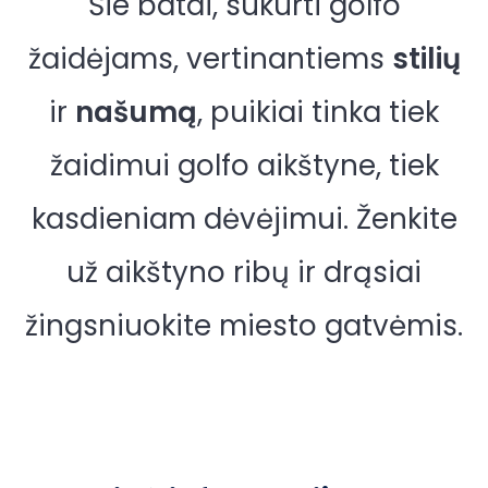
Šie batai, sukurti golfo
žaidėjams, vertinantiems
stilių
ir
našumą
, puikiai tinka tiek
žaidimui golfo aikštyne, tiek
kasdieniam dėvėjimui. Ženkite
už aikštyno ribų ir drąsiai
žingsniuokite miesto gatvėmis.