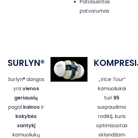
Patobulintas
patvarumas
SURLYN®
KOMPRESI
Surlyn® dangos
„
Vice Tour
“
yra
vienos
kamuoliukai
geriausių
turi
95
pagal
kainos
ir
suspaudimo
kokybės
rodiklį, kuris
santykį
optimizuotas
kamuoliukų
sklandžiam