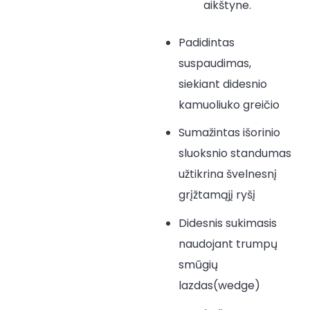
aikštyne.
Padidintas
suspaudimas,
siekiant didesnio
kamuoliuko greičio
Sumažintas išorinio
sluoksnio standumas
užtikrina švelnesnį
grįžtamąjį ryšį
Didesnis sukimasis
naudojant trumpų
smūgių
lazdas(wedge)