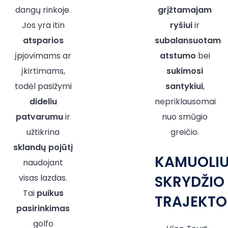
dangų rinkoje.
grįžtamajam
Jos yra itin
ryšiui
ir
atsparios
subalansuotam
įpjovimams ar
atstumo
bei
įkirtimams,
sukimosi
todėl pasižymi
santykiui
,
dideliu
nepriklausomai
patvarumu
ir
nuo smūgio
užtikrina
greičio.
sklandų pojūtį
KAMUOLI
naudojant
visas lazdas.
SKRYDŽIO
Tai
puikus
TRAJEKTO
pasirinkimas
golfo