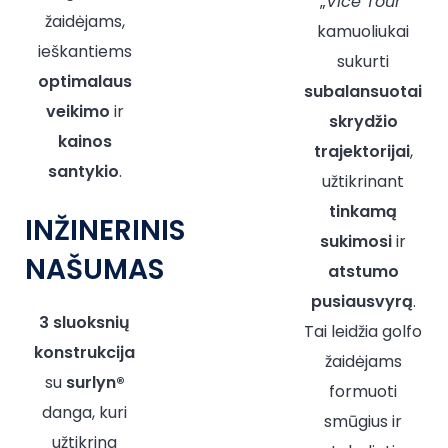
„
Vice Tour
“
žaidėjams,
kamuoliukai
ieškantiems
sukurti
optimalaus
subalansuotai
veikimo
ir
skrydžio
kainos
trajektorijai
,
santykio
.
užtikrinant
tinkamą
INŽINERINIS
sukimosi
ir
NAŠUMAS
atstumo
pusiausvyrą
.
3 sluoksnių
Tai leidžia golfo
konstrukcija
žaidėjams
su
surlyn®
formuoti
danga, kuri
smūgius ir
užtikrina