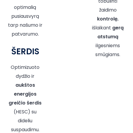
tobulinti
optimalią
žaidimo
pusiausvyrą
kontrolę
,
tarp našumo ir
išlaikant
gerą
patvarumo.
atstumą
ilgesniems
ŠERDIS
smūgiams.
Optimizuoto
dydžio ir
aukštos
energijos
greičio šerdis
(HESC) su
dideliu
suspaudimu.