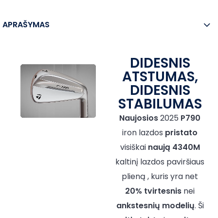
APRAŠYMAS
DIDESNIS
ATSTUMAS,
DIDESNIS
STABILUMAS
Naujosios
2025
P790
iron lazdos
pristato
visiškai
naują 4340M
kaltinį lazdos paviršiaus
plieną , kuris yra net
20%
tvirtesnis
nei
ankstesnių modelių
. Ši