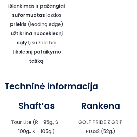
išlenkimas
ir
pažangiai
suformuotas
lazdos
priekis
(leading edge)
užtikrina
nuoseklesnį
sąlytį
su žole bei
tikslesnį
pataikymo
tašką
.
Techninė informacija
Shaft’as
Rankena
Tour Lite (R – 95g., S –
GOLF PRIDE Z GRIP
100g., X – 105g.)
PLUS2 (52g.)