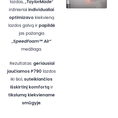
lazdas, „
TaylorMade
“
inžinieriai
individualiai
optimizavo
kiekvieną
lazdos galvą ir
papildė
jas pažangia
„
SpeedFoam™ Air“
medžiaga.
Rezultatas:
geriausiai
jaučiamos
P790
lazdos
iki šiol,
suteikiančios
išskirtinį komfortą
ir
tikslumą
kiekviename
smūgyje
.