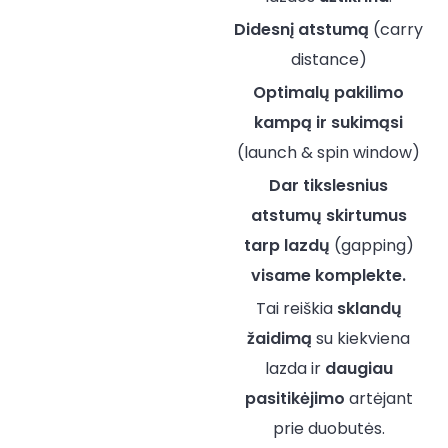
Didesnį atstumą
(carry
distance)
Optimalų pakilimo
kampą ir sukimąsi
(launch & spin window)
Dar tikslesnius
atstumų skirtumus
tarp lazdų
(gapping)
visame komplekte.
Tai reiškia
sklandų
žaidimą
su kiekviena
lazda ir
daugiau
pasitikėjimo
artėjant
prie duobutės.