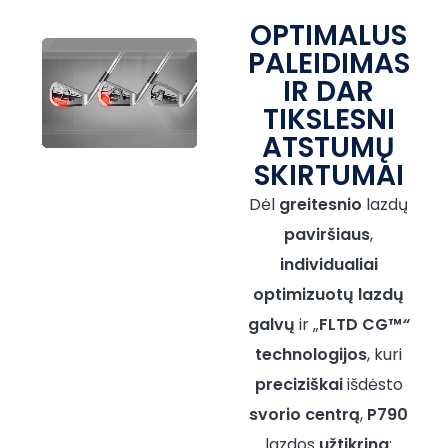
OPTIMALUS
PALEIDIMAS
IR DAR
TIKSLESNI
ATSTUMŲ
SKIRTUMAI
Dėl
greitesnio
lazdų
paviršiaus
,
individualiai
optimizuotų
lazdų
galvų
ir „
FLTD CG™
“
technologijos
, kuri
preciziškai
išdėsto
svorio centrą
,
P790
lazdos
užtikrina
: