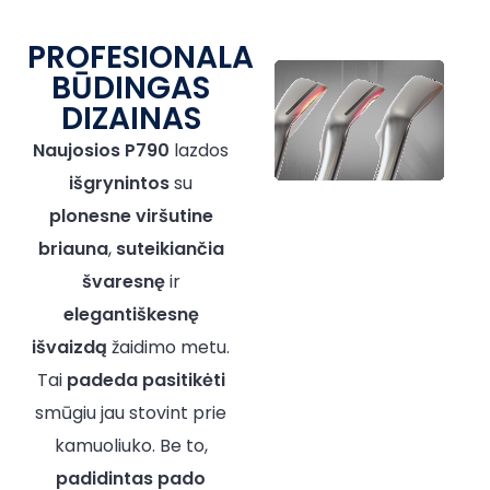
PROFESIONALAMS
BŪDINGAS
DIZAINAS
Naujosios P790
lazdos
išgrynintos
su
plonesne
viršutine
briauna
,
suteikiančia
švaresnę
ir
elegantiškesnę
išvaizdą
žaidimo metu.
Tai
padeda
pasitikėti
smūgiu jau stovint prie
kamuoliuko. Be to,
padidintas pado