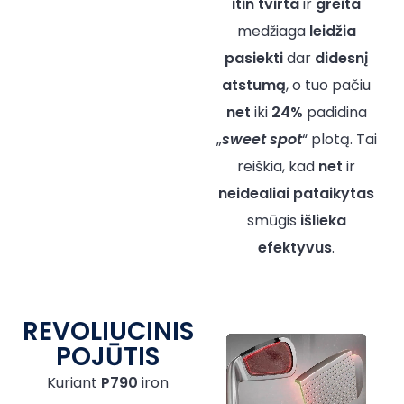
itin tvirta
ir
greita
medžiaga
leidžia
pasiekti
dar
didesnį
atstumą
, o tuo pačiu
net
iki
24%
padidina
„
sweet spot
“ plotą. Tai
reiškia, kad
net
ir
neidealiai
pataikytas
smūgis
išlieka
efektyvus
.
REVOLIUCINIS
POJŪTIS
Kuriant
P790
iron