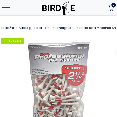
0
Pradžia
Visos golfo prekės
Smeigtukai
Pride Red Mediniai Sm
SUPER KAINA