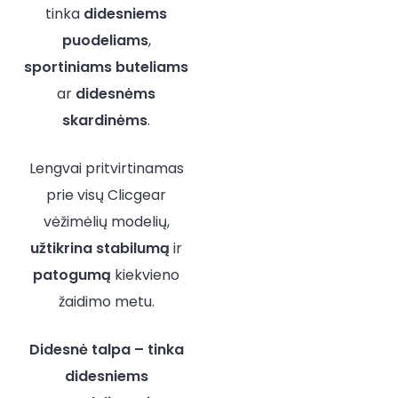
tinka
didesniems
puodeliams
,
sportiniams buteliams
ar
didesnėms
skardinėms
.
Lengvai pritvirtinamas
prie visų Clicgear
vėžimėlių modelių,
užtikrina stabilumą
ir
patogumą
kiekvieno
žaidimo metu.
Didesnė talpa – tinka
didesniems