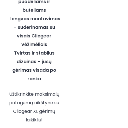
puodeliams ir
buteliams
Lengvas montavimas
– suderinamas su
visais Clicgear
vėžimėliais
Tvirtas ir stabilus
dizainas – jūsų
gėrimas visada po
ranka
Užtikrinkite maksimalų
patogumą aikštyne su
Clicgear XL gėrimų
laikikliu!