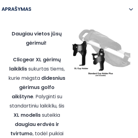
APRAŠYMAS
Daugiau vietos jūsų
gėrimui!
Clicgear XL gėrimų
laikiklis
sukurtas tiems,
kurie mėgsta
didesnius
gėrimus golfo
aikštyne
. Palyginti su
standartiniu laikikliu, šis
XL modelis
suteikia
daugiau erdvės ir
tvirtumo
, todėl puikiai