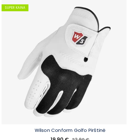
SUPER KAINA
Wilson Conform Golfo Pirštinė
19.90
€
23.90
€