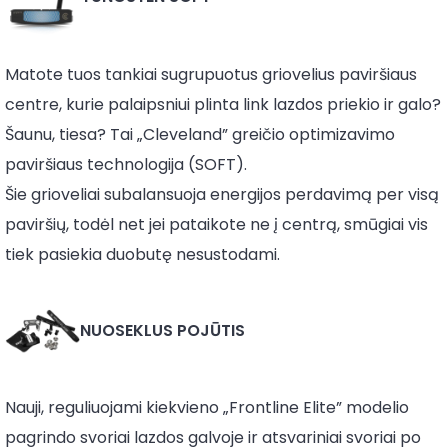
Matote tuos tankiai sugrupuotus griovelius paviršiaus
centre, kurie palaipsniui plinta link lazdos priekio ir galo?
Šaunu, tiesa? Tai „Cleveland” greičio optimizavimo
paviršiaus technologija (SOFT).
Šie grioveliai subalansuoja energijos perdavimą per visą
paviršių, todėl net jei pataikote ne į centrą, smūgiai vis
tiek pasiekia duobutę nesustodami.
NUOSEKLUS POJŪTIS
Nauji, reguliuojami kiekvieno „Frontline Elite” modelio
pagrindo svoriai lazdos galvoje ir atsvariniai svoriai po