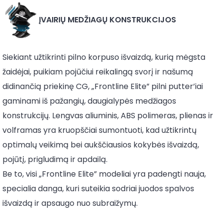
ĮVAIRIŲ MEDŽIAGŲ KONSTRUKCIJOS
Siekiant užtikrinti pilno korpuso išvaizdą, kurią mėgsta
žaidėjai, puikiam pojūčiui reikalingą svorį ir našumą
didinančią priekinę CG, „Frontline Elite” pilni putter’iai
gaminami iš pažangių, daugialypės medžiagos
konstrukcijų. Lengvas aliuminis, ABS polimeras, plienas ir
volframas yra kruopščiai sumontuoti, kad užtikrintų
optimalų veikimą bei aukščiausios kokybės išvaizdą,
pojūtį, prigludimą ir apdailą.
Be to, visi „Frontline Elite” modeliai yra padengti nauja,
specialia danga, kuri suteikia sodriai juodos spalvos
išvaizdą ir apsaugo nuo subraižymų.