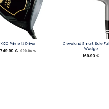
XXIO Prime 12 Driver
Cleveland Smart Sole Ful
Wedge
749.90
€
999.90
€
169.90
€