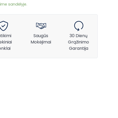
ime sandėlyje.
tikimi
Saugūs
30 Dienų
ekiniai
Mokėjimai
Grąžinimo
enklai
Garantija