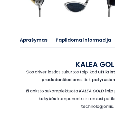
Aprašymas
Papildoma informacija
KALEA GOL
Šios driver lazdos sukurtos taip, kad
užtikri
pradedančiosioms
, tiek
patyrusio
Iš anksto sukomplektuota
KALEA GOLD
linij
kokybės
komponentų ir remiasi patik
technologijomis.