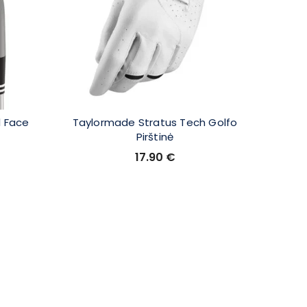
l Face
Taylormade Stratus Tech Golfo
Wilson
Pirštinė
17.90
€