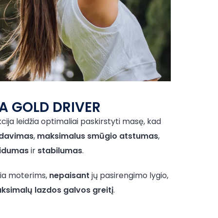
A GOLD DRIVER
ija leidžia optimaliai paskirstyti masę, kad
rdavimas
,
maksimalus smūgio atstumas
,
aidumas
ir
stabilumas
.
džia moterims,
nepaisant
jų pasirengimo lygio,
aksimalų lazdos galvos greitį
.