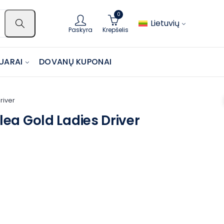
0
Lietuvių
Paskyra
Krepšelis
UARAI
DOVANŲ KUPONAI
river
ea Gold Ladies Driver