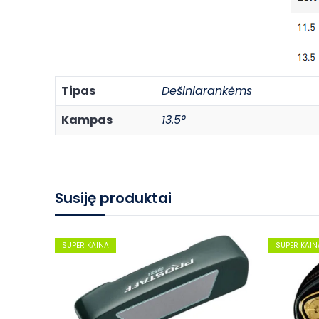
Tipas
Dešiniarankėms
Kampas
13.5°
Susiję produktai
SUPER KAINA
SUPER KAIN