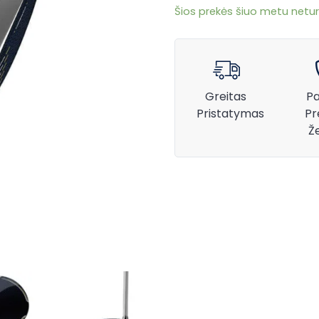
Šios prekės šiuo metu netur
Greitas
Pa
Pristatymas
Pr
Ž