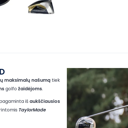
D
ntų maksimalų našumą
tiek
ms
golfo
žaidėjoms
.
a pagaminta iš
aukščiausios
rintomis
TaylorMade