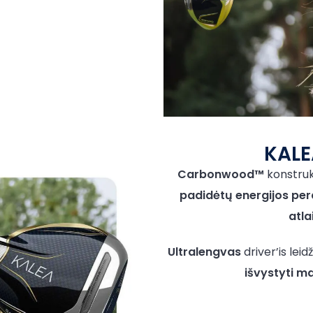
KALE
Carbonwood™
konstrukc
padidėtų energijos pe
atl
Ultralengvas
driver’is lei
išvystyti m