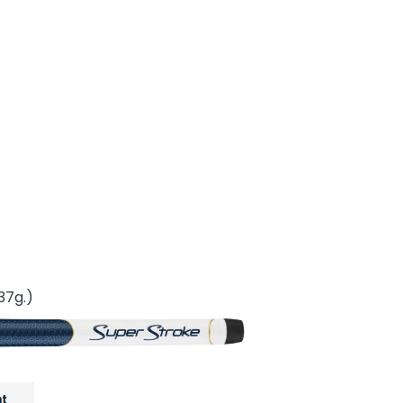
37g.)