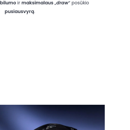
abilumo
ir
maksimalaus
„
draw
“ posūkio
pusiausvyrą
.