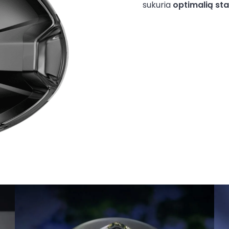
sukuria
optimalią st