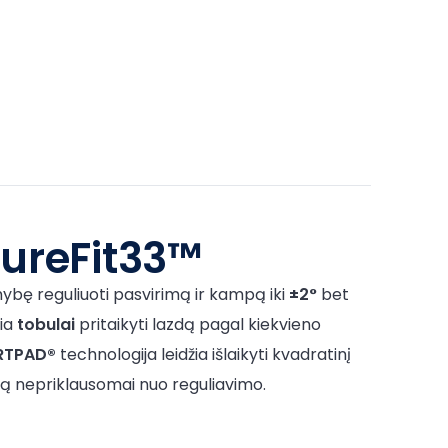
tureFit33™
mybę reguliuoti pasvirimą ir kampą iki
±2°
bet
žia
tobulai
pritaikyti lazdą pagal kiekvieno
RTPAD®
technologija leidžia išlaikyti kvadratinį
ą nepriklausomai nuo reguliavimo.