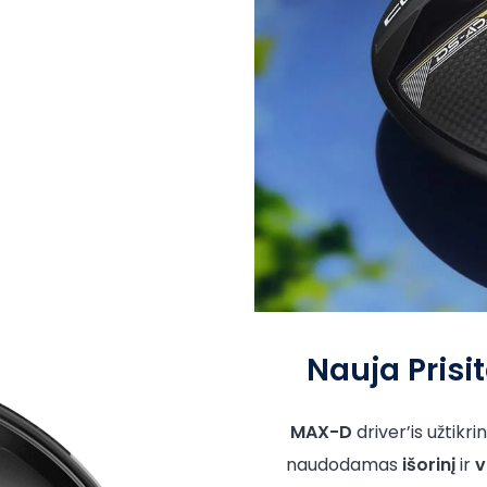
Nauja Prisit
MAX-D
driver’is užtik
naudodamas
išorinį
ir
v