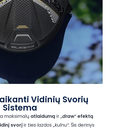
aikanti Vidinių Svorių
Sistema
rina maksimalų
atlaidumą
ir „
draw
“
efektą
idinį
svorį
ir ties lazdos „
kulnu“
. Šis derinys