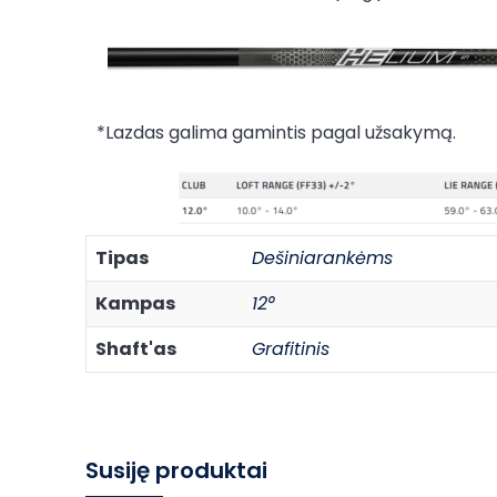
*Lazdas galima gamintis pagal užsakymą.
Tipas
Dešiniarankėms
Kampas
12°
Shaft'as
Grafitinis
Susiję produktai