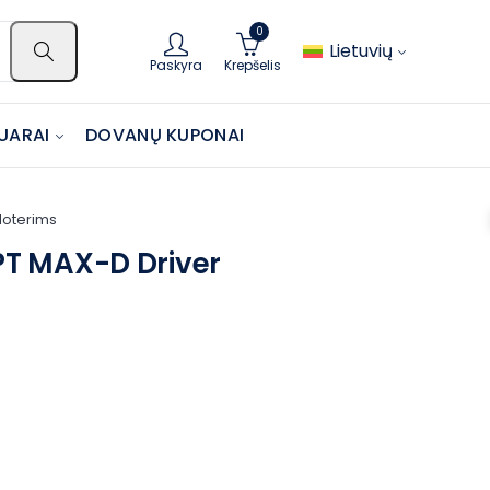
0
Lietuvių
Paskyra
Krepšelis
UARAI
DOVANŲ KUPONAI
Moterims
T MAX-D Driver