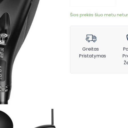
Šios prekės šiuo metu netur
Greitas
Pa
Pristatymas
Pr
Ž