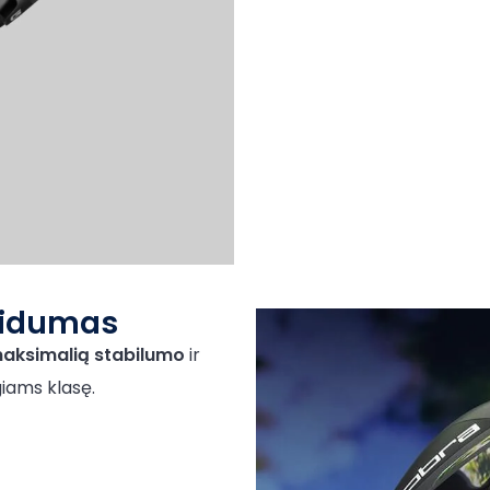
aidumas
aksimalią
stabilumo
ir
iams klasę.