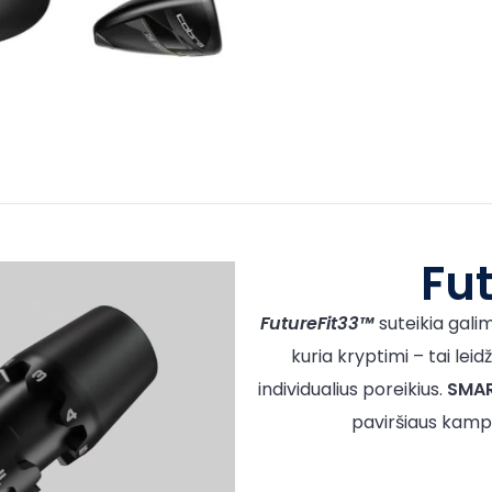
Fu
FutureFit33™
suteikia gali
kuria kryptimi – tai leid
individualius poreikius.
SMA
paviršiaus kamp