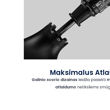
Maksimalus Atl
Galinio svorio
dizainas
leidžia pasiekti
m
atlaidumo
netiksliems smūg