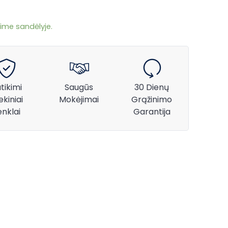
ime sandėlyje.
tikimi
Saugūs
30 Dienų
ekiniai
Mokėjimai
Grąžinimo
enklai
Garantija