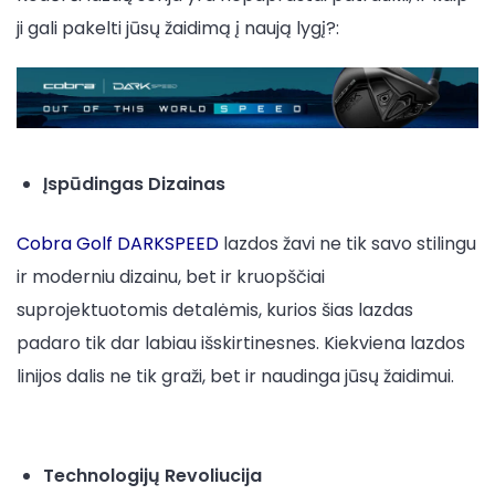
ji gali pakelti jūsų žaidimą į naują lygį?:
Įspūdingas Dizainas
Cobra Golf DARKSPEED
lazdos žavi ne tik savo stilingu
ir moderniu dizainu, bet ir kruopščiai
suprojektuotomis detalėmis, kurios šias lazdas
padaro tik dar labiau išskirtinesnes. Kiekviena lazdos
linijos dalis ne tik graži, bet ir naudinga jūsų žaidimui.
Technologijų Revoliucija