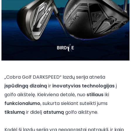
„Cobra Golf DARKSPEED“ lazdų serija atneša
įspūdingą dizainą
ir
inovatyvias technologijas
į
golfo aikštelę. Kiekviena detalė, nuo
stiliaus
iki
funkcionalumo
, sukurta siekiant suteikti jums
tikslumą
ir didelį
atstumą
golfo aikštyne.
Kodėl ši lazdų serija yra nepaprastai patraukli, ir kaip