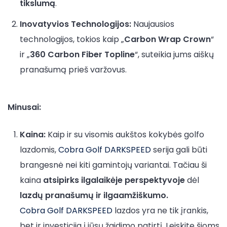
tikslumą
.
Inovatyvios Technologijos:
Naujausios
technologijos, tokios kaip „
Carbon Wrap Crown
“
ir „
360 Carbon Fiber Topline
“, suteikia jums aiškų
pranašumą prieš varžovus.
Minusai:
Kaina:
Kaip ir su visomis aukštos kokybės golfo
lazdomis,
Cobra Golf DARKSPEED
serija gali būti
brangesnė nei kiti gamintojų variantai. Tačiau ši
kaina
atsipirks ilgalaikėje perspektyvoje
dėl
lazdų pranašumų ir ilgaamžiškumo.
Cobra Golf DARKSPEED
lazdos yra ne tik įrankis,
bet ir investicija į jūsų žaidimo patirtį. Leiskite šioms