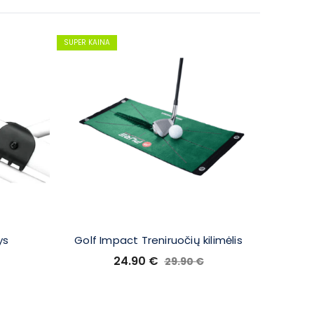
SUPER KAINA
SUPER KAI
TOP
ys
Golf Impact Treniruočių kilimėlis
Pure2i
24.90
€
29.90
€