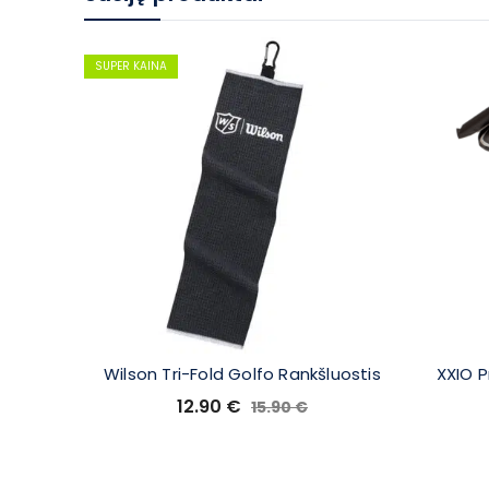
SUPER KAINA
Wilson Tri-Fold Golfo Rankšluostis
XXIO 
12.90
€
15.90
€