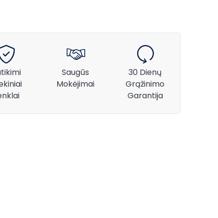
tikimi
Saugūs
30 Dienų
ekiniai
Mokėjimai
Grąžinimo
enklai
Garantija