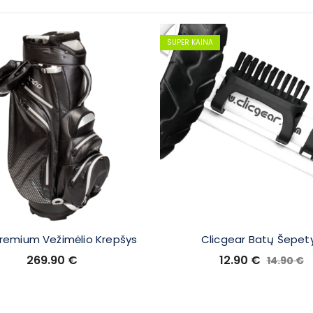
SUPER KAINA
Premium Vežimėlio Krepšys
Clicgear Batų Šepet
269.90
€
12.90
€
14.90
€