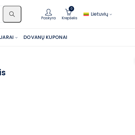
0
Lietuvių
Paskyra
Krepšelis
UARAI
DOVANŲ KUPONAI
is