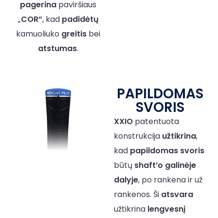
pagerina
paviršiaus
„
COR“
, kad
padidėtų
kamuoliuko
greitis
bei
atstumas
.
PAPILDOMAS
SVORIS
XXIO
patentuota
konstrukcija
užtikrina
,
kad
papildomas
svoris
būtų
shaft’o
galinėje
dalyje
, po rankena ir už
rankenos. Ši
atsvara
užtikrina
lengvesnį