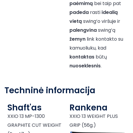
paėmimą
bei taip pat
padeda
rasti
idealią
vietą
swing’o viršuje ir
palengvina
swing’ą
žemyn
link kontakto su
kamuoliuku, kad
kontaktas
būtų
nuoseklesnis
.
Techninė informacija
Shaft'as
Rankena
XXIO 13 MP-1300
XXIO 13 WEIGHT PLUS
GRAPHITE CUT WEIGHT
GRIP (56g.)