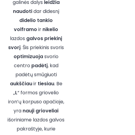
galinės dalys
leidžia
naudoti
dar didesnį
didelio tankio
volframo
ir
nikelio
lazdos
galvos
priekinį
svorį
. Šis priekinis svoris
optimizuoja
svorio
centro
padėtį
, kad
padėtų smūgiuoti
aukščiau
ir
tiesiau
. Be
„
L
“ formos griovelio
iron’ų korpuso apačioje,
yra
nauji grioveliai
išoriniame lazdos galvos
pakraštyje, kurie