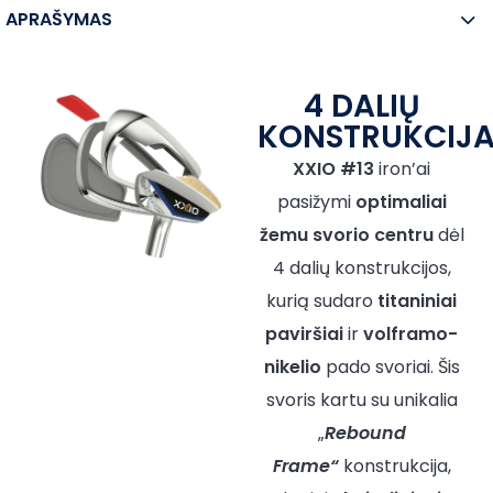
APRAŠYMAS
4 DALIŲ
KONSTRUKCIJ
XXIO #13
iron’ai
pasižymi
optimaliai
žemu
svorio centru
dėl
4 dalių konstrukcijos,
kurią sudaro
titaniniai
paviršiai
ir
volframo-
nikelio
pado svoriai. Šis
svoris kartu su unikalia
„
Rebound
Frame“
konstrukcija,