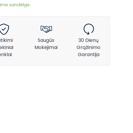
ime sandėlyje.
tikimi
Saugūs
30 Dienų
ekiniai
Mokėjimai
Grąžinimo
enklai
Garantija