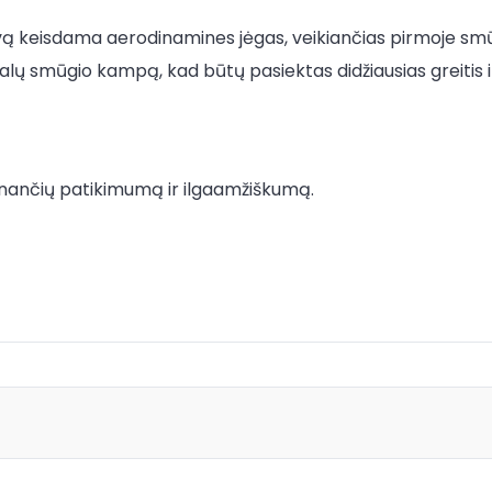
galvą keisdama aerodinamines jėgas, veikiančias pirmoje 
malų smūgio kampą, kad būtų pasiektas didžiausias greitis 
inančių patikimumą ir ilgaamžiškumą.