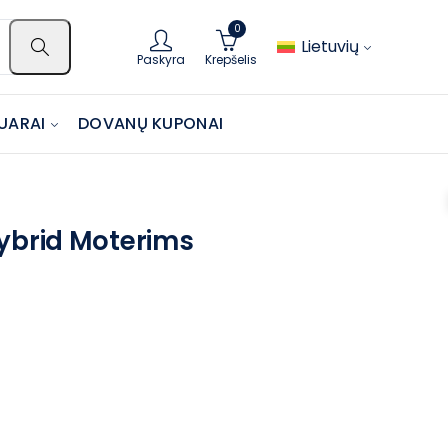
0
Lietuvių
Paskyra
Krepšelis
UARAI
DOVANŲ KUPONAI
Hybrid Moterims