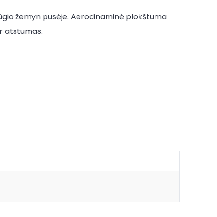
smūgio žemyn pusėje. Aerodinaminė plokštuma
ir atstumas.