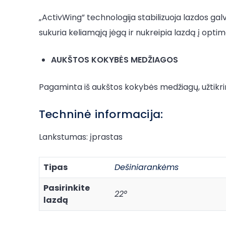
„ActivWing” technologija stabilizuoja lazdos 
sukuria keliamąją jėgą ir nukreipia lazdą į opti
AUKŠTOS KOKYBĖS MEDŽIAGOS
Pagaminta iš aukštos kokybės medžiagų, užtikr
Techninė informacija:
Lankstumas: įprastas
Tipas
Dešiniarankėms
Pasirinkite
22°
lazdą