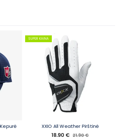
SUPER KAINA
 Kepurė
XXIO All Weather Pirštinė
XXIO 
18.90
€
21.90
€