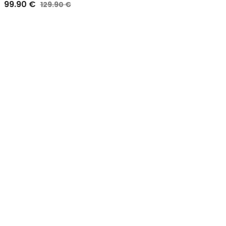
99.90
€
129.90
€