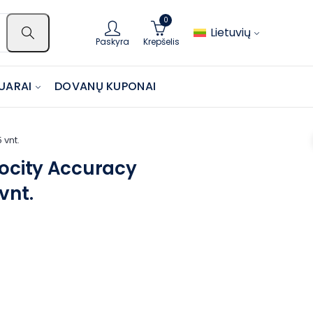
0
Lietuvių
Paskyra
Krepšelis
UARAI
DOVANŲ KUPONAI
 vnt.
locity Accuracy
vnt.