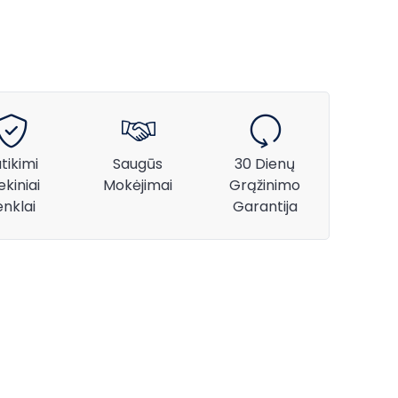
tikimi
Saugūs
30 Dienų
ekiniai
Mokėjimai
Grąžinimo
enklai
Garantija