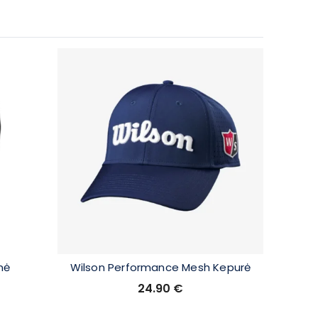
SUPER KAI
inė
Wilson Performance Mesh Kepurė
Wilson
24.90
€