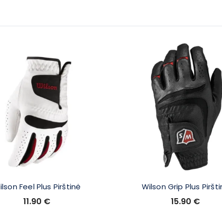
lson Feel Plus Pirštinė
Wilson Grip Plus Piršt
11.90
€
15.90
€