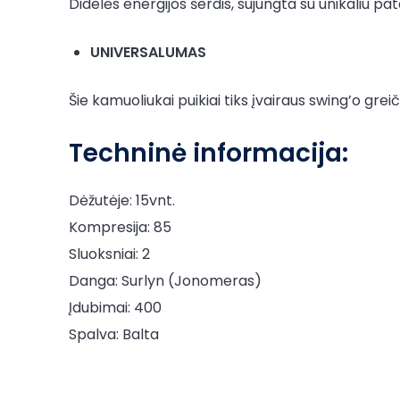
Didelės energijos šerdis, sujungta su unikaliu pa
UNIVERSALUMAS
Šie kamuoliukai puikiai tiks įvairaus swing’o gre
Techninė informacija:
Dėžutėje: 15vnt.
Kompresija: 85
Sluoksniai: 2
Danga: Surlyn (Jonomeras)
Įdubimai: 400
Spalva: Balta