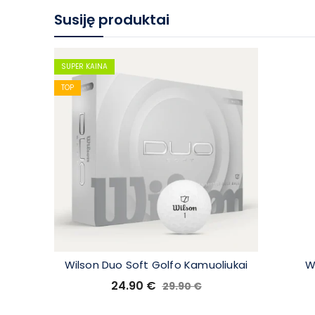
Susiję produktai
SUPER KAINA
TOP
Wilson Duo Soft Golfo Kamuoliukai
Wi
24.90
€
29.90
€