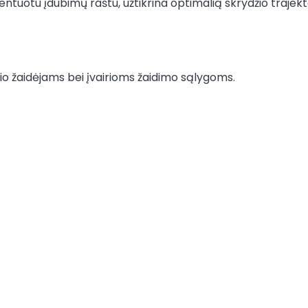
tentuotu įdubimų raštu, užtikrina optimalią skrydžio trajekt
ičio žaidėjams bei įvairioms žaidimo sąlygoms.