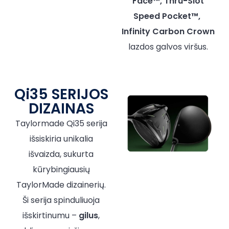
Face™, Thru-Slot
Speed Pocket™,
Infinity Carbon Crown
lazdos galvos viršus.
Qi35 SERIJOS
DIZAINAS
Taylormade Qi35 serija
išsiskiria unikalia
išvaizda, sukurta
kūrybingiausių
TaylorMade dizainerių.
Ši serija spinduliuoja
išskirtinumu –
gilus
,