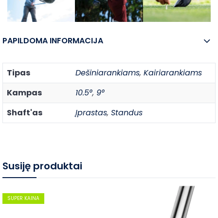
PAPILDOMA INFORMACIJA
Tipas
Dešiniarankiams
,
Kairiarankiams
Kampas
10.5°
,
9°
Shaft'as
Įprastas
,
Standus
Susiję produktai
SUPER KAINA