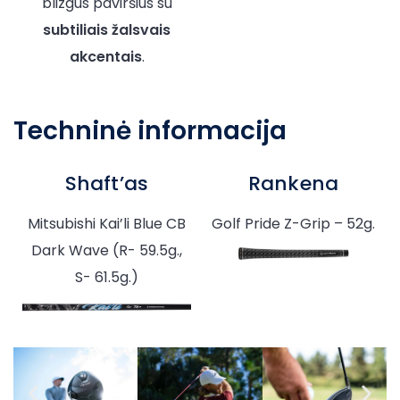
blizgus paviršius su
subtiliais žalsvais
akcentais
.
Techninė informacija
Shaft’as
Rankena
Mitsubishi Kai’li Blue CB
Golf Pride Z-Grip – 52g.
Dark Wave (R- 59.5g.,
S- 61.5g.)