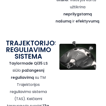
užtikrina
neprilygstamą
našumą
ir
efektyvumą
.
TRAJEKTORIJOS
REGULIAVIMO
SISTEMA
Taylormade Qi35 LS
siūlo
pažangesnį
reguliavimą
su TM
Trajektorijos
reguliavimo sistema
(TAS). Keičiami
tarpusavyje svoriai
13g
.