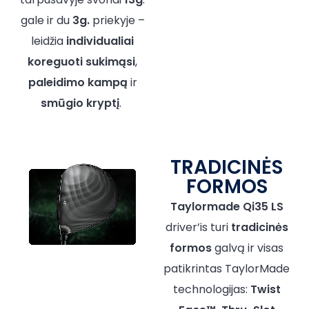
gale ir du
3g.
priekyje –
leidžia
individualiai
koreguoti
sukimąsi
,
paleidimo kampą
ir
smūgio kryptį
.
TRADICINĖS
FORMOS
Taylormade Qi35 LS
driver’is turi
tradicinės
formos
galvą ir visas
patikrintas TaylorMade
technologijas:
Twist