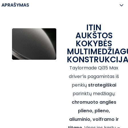
APRAŠYMAS
ITIN
AUKŠTOS
KOKYBĖS
MULTIMEDŽIAG
KONSTRUKCIJ
Taylormade Qi35 Max
driver’is pagamintas iš
penkių
strategiškai
parinktų medžiagų:
chromuoto anglies
plieno, plieno,
aliuminio, volframo ir
titano
. Visos jos kartu –