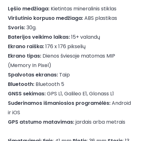
Lęšio medžiaga:
Kietintas mineralinis stiklas
Viršutinio korpuso medžiaga:
ABS plastikas
Svoris:
30g.
Baterijos veikimo laikas:
15+ valandų
Ekrano raiška:
176 x 176 pikselių
Ekrano tipas:
Dienos šviesoje matomas MIP
(Memory In Pixel)
Spalvotas ekranas:
Taip
Bluetooth:
Bluetooth 5
GNSS sekimas:
GPS L1, Galileo E1, Glonass L1
Suderinamos išmaniosios programėlės:
Android
ir iOS
GPS atstumo matavimas:
jardais arba metrais
Išmatavimai:
Ilgis
: 41 mm
Plotis
: 36 mm
Storis
: 13