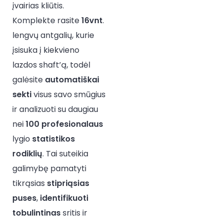
įvairias kliūtis.
Komplekte rasite
16vnt
.
lengvų antgalių, kurie
įsisuka į kiekvieno
lazdos shaft’ą, todėl
galėsite
automatiškai
sekti
visus savo smūgius
ir analizuoti su daugiau
nei
100
profesionalaus
lygio
statistikos
rodiklių
. Tai suteikia
galimybę pamatyti
tikrąsias
stipriąsias
puses
,
identifikuoti
tobulintinas
sritis ir