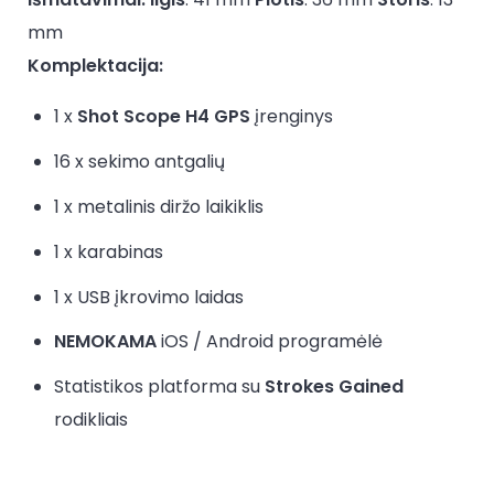
mm
Komplektacija:
1 x
Shot Scope H4
GPS
įrenginys
16 x sekimo antgalių
1 x metalinis diržo laikiklis
1 x karabinas
1 x USB įkrovimo laidas
NEMOKAMA
iOS / Android programėlė
Statistikos platforma su
Strokes Gained
rodikliais