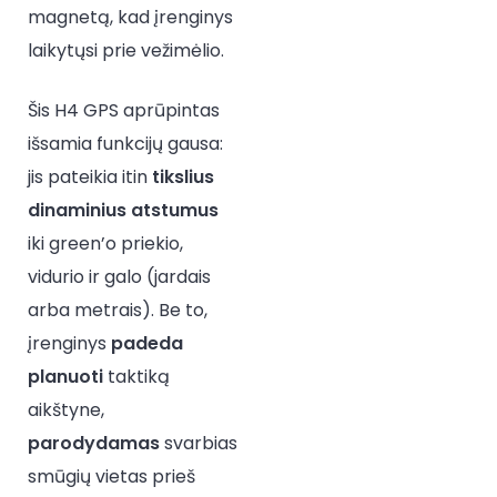
magnetą, kad įrenginys
laikytųsi prie vežimėlio.
Šis H4 GPS aprūpintas
išsamia funkcijų gausa:
jis pateikia itin
tikslius
dinaminius
atstumus
iki green’o priekio,
vidurio ir galo (jardais
arba metrais). Be to,
įrenginys
padeda
planuoti
taktiką
aikštyne,
parodydamas
svarbias
smūgių vietas prieš