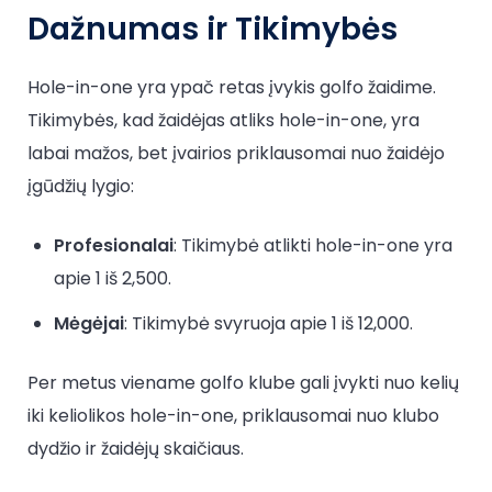
Dažnumas ir Tikimybės
Hole-in-one yra ypač retas įvykis golfo žaidime.
Tikimybės, kad žaidėjas atliks hole-in-one, yra
labai mažos, bet įvairios priklausomai nuo žaidėjo
įgūdžių lygio:
Profesionalai
: Tikimybė atlikti hole-in-one yra
apie 1 iš 2,500.
Mėgėjai
: Tikimybė svyruoja apie 1 iš 12,000.
Per metus viename golfo klube gali įvykti nuo kelių
iki keliolikos hole-in-one, priklausomai nuo klubo
dydžio ir žaidėjų skaičiaus.