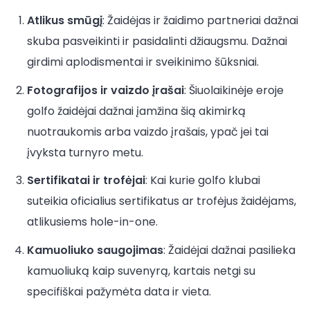
Atlikus smūgį
: Žaidėjas ir žaidimo partneriai dažnai
skuba pasveikinti ir pasidalinti džiaugsmu. Dažnai
girdimi aplodismentai ir sveikinimo šūksniai.
Fotografijos ir vaizdo įrašai
: Šiuolaikinėje eroje
golfo žaidėjai dažnai įamžina šią akimirką
nuotraukomis arba vaizdo įrašais, ypač jei tai
įvyksta turnyro metu.
Sertifikatai ir trofėjai
: Kai kurie golfo klubai
suteikia oficialius sertifikatus ar trofėjus žaidėjams,
atlikusiems hole-in-one.
Kamuoliuko saugojimas
: Žaidėjai dažnai pasilieka
kamuoliuką kaip suvenyrą, kartais netgi su
specifiškai pažymėta data ir vieta.