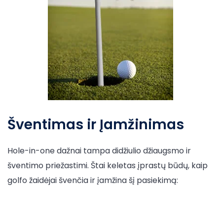
Šventimas ir Įamžinimas
Hole-in-one dažnai tampa didžiulio džiaugsmo ir
šventimo priežastimi. Štai keletas įprastų būdų, kaip
golfo žaidėjai švenčia ir įamžina šį pasiekimą: