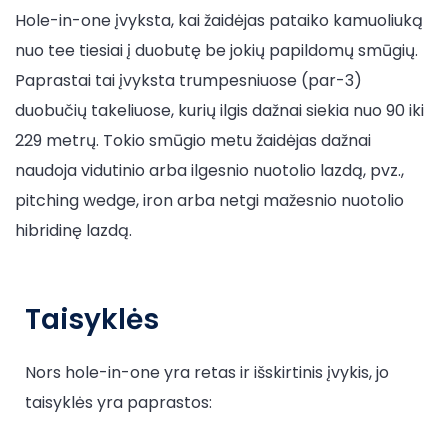
Hole-in-one įvyksta, kai žaidėjas pataiko kamuoliuką
nuo tee tiesiai į duobutę be jokių papildomų smūgių.
Paprastai tai įvyksta trumpesniuose (par-3)
duobučių takeliuose, kurių ilgis dažnai siekia nuo 90 iki
229 metrų. Tokio smūgio metu žaidėjas dažnai
naudoja vidutinio arba ilgesnio nuotolio lazdą, pvz.,
pitching wedge, iron arba netgi mažesnio nuotolio
hibridinę lazdą.
Taisyklės
Nors hole-in-one yra retas ir išskirtinis įvykis, jo
taisyklės yra paprastos: