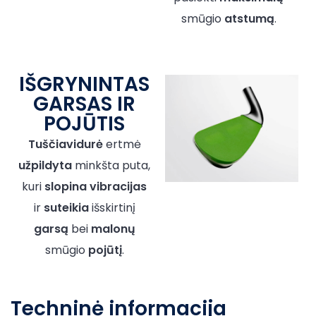
smūgio
atstumą
.
IŠGRYNINTAS
GARSAS IR
POJŪTIS
Tuščiavidurė
ertmė
užpildyta
minkšta puta,
kuri
slopina
vibracijas
ir
suteikia
išskirtinį
garsą
bei
malonų
smūgio
pojūtį
.
Techninė informacija