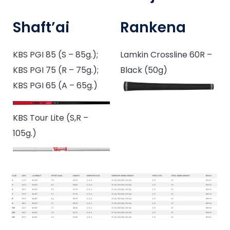
Shaft’ai
Rankena
KBS PGI 85 (S – 85g.);
Lamkin Crossline 60R –
KBS PGI 75 (R – 75g.);
Black (50g)
KBS PGI 65 (A – 65g.)
KBS Tour Lite (S,R –
105g.)