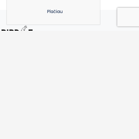
Plačiau
Cobra DS-ADAPT Max Iron Rinkinys
Birdie.lt - Tavo patikimas golfo partneris.
info@birdie.lt
+370 682 81080
Vilnius, Lithuania
Parduotuvė
Apie mus
Mus rasite