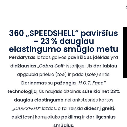
360 „SPEEDSHELL“ paviršius
– 23 % daugiau
elastingumo smūgio metu
Perdarytas
lazdos galvos
paviršiaus
įdėklas
yra
didžiausias
„
Cobra Golf
“ istorijoje. Jis
dar labiau
apgaubia priekio (
toe
) ir pado (
sole
) sritis.
Derinamas
su
pažangia
„
H.O.T. Face“
technologija
, šis naujasis dizainas
suteikia
net 23%
daugiau
elastingumo
nei ankstesnės kartos
„
DARKSPEED“
lazdos, o tai reiškia
didesnį
greitį
,
aukštesnį
kamuoliuko
pakilimą
ir
dar ilgesnius
smūgius
.