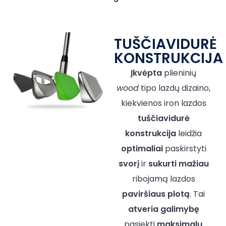
TUŠČIAVIDURĖ
KONSTRUKCIJA
Įkvėpta
plieninių
wood
tipo lazdų dizaino,
kiekvienos iron lazdos
tuščiavidurė
konstrukcija
leidžia
optimaliai
paskirstyti
svorį
ir
sukurti
mažiau
ribojamą lazdos
paviršiaus
plotą
. Tai
atveria
galimybę
pasiekti
maksimalų