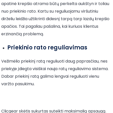
apatinė krepšio atrama būtų perkelta aukštyn ir toliau
nuo priekinio rato. Kartu su reguliuojamu viršutiniu
dirželiu leidžia užtikrinti didesnį tarpą tarp lazdų krepšio
apačios. Tai pagaliau pašalina, kai kuriuos klientus
erzinančią problemą.
Priekinio rato reguliavimas
Vežimėlio priekinį ratą reguliuoti daug paprasčiau, nes
priekyje įdiegta visiškai nauja ratų reguliavimo sistema.
Dabar priekinį ratą galima lengvai reguliuoti vienu
varžto pasukimu.
Clicgear skėtis sukurtas suteikti maksimalią apsaugą.