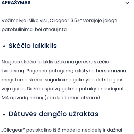
APRAŠYMAS
Vežimėlyje išliko visi „Clicgear 3.5+” versijoje įdiegti
patobulinimai bei atnaujinta:
Skėčio laikiklis
Naujasis skėčio laikiklis užtikrina geresnį skėčio
tvirtinimą. Pagerina patogumą aikštyne bei sumažina
mėgstamo skėčio sugadinimo galimybę dėl staigaus
vėjo gūsio. Dirželio spalvą galima pritaikyti naudojant
M4 apvadų rinkinį (parduodamas atskirai)
Dėtuvės dangčio užraktas
„Clicgear” pasiskolino iš 8 modelio nedidelę ir dažnai