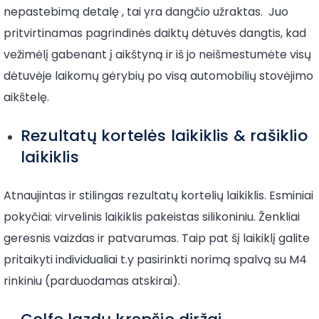
nepastebimą detalę , tai yra dangčio užraktas. Juo
pritvirtinamas pagrindinės daiktų dėtuvės dangtis, kad
vežimėlį gabenant į aikštyną ir iš jo neišmestumėte visų
dėtuvėje laikomų gėrybių po visą automobilių stovėjimo
aikštelę.
Rezultatų kortelės laikiklis & rašiklio
laikiklis
Atnaujintas ir stilingas rezultatų kortelių laikiklis. Esminiai
pokyčiai: virvelinis laikiklis pakeistas silikoniniu. Ženkliai
geresnis vaizdas ir patvarumas. Taip pat šį laikiklį galite
pritaikyti individualiai t.y pasirinkti norimą spalvą su M4
rinkiniu (parduodamas atskirai).