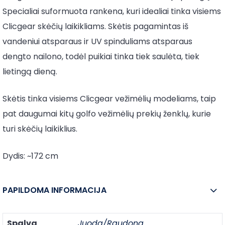
Specialiai suformuota rankena, kuri idealiai tinka visiems
Clicgear skėčių laikikliams. Skėtis pagamintas iš
vandeniui atsparaus ir UV spinduliams atsparaus
dengto nailono, todėl puikiai tinka tiek saulėta, tiek
lietingą dieną.
Skėtis tinka visiems Clicgear vežimėlių modeliams, taip
pat daugumai kitų golfo vežimėlių prekių ženklų, kurie
turi skėčių laikiklius.
Dydis: ~172 cm
PAPILDOMA INFORMACIJA
Spalva
Juoda/Raudona