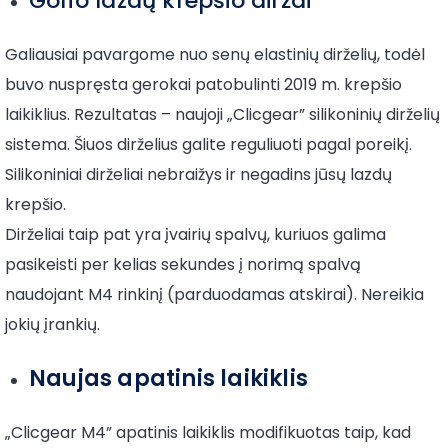
Golfo lazdų krepšio diržai
Galiausiai pavargome nuo senų elastinių dirželių, todėl
buvo nuspręsta gerokai patobulinti 2019 m. krepšio
laikiklius. Rezultatas – naujoji „Clicgear” silikoninių dirželių
sistema. Šiuos dirželius galite reguliuoti pagal poreikį.
Silikoniniai dirželiai nebraižys ir negadins jūsų lazdų
krepšio.
Dirželiai taip pat yra įvairių spalvų, kuriuos galima
pasikeisti per kelias sekundes į norimą spalvą
naudojant M4 rinkinį (parduodamas atskirai). Nereikia
jokių įrankių.
Naujas apatinis laikiklis
„Clicgear M4” apatinis laikiklis modifikuotas taip, kad