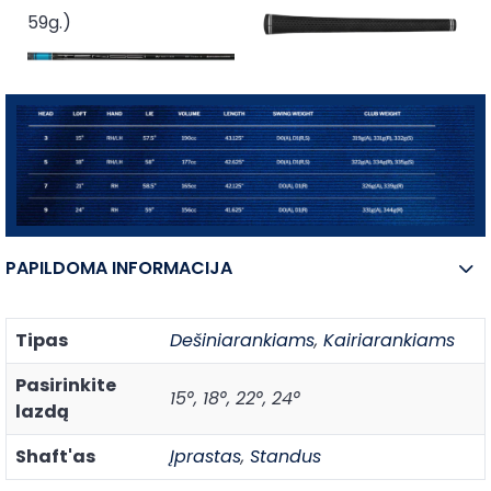
59g.)
PAPILDOMA INFORMACIJA
Tipas
Dešiniarankiams
,
Kairiarankiams
Pasirinkite
15°, 18°, 22°, 24°
lazdą
Shaft'as
Įprastas
,
Standus