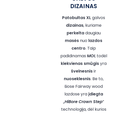
DIZAINAS
Patobultas
XL
galvos
dizainas
, kuriame
perkelta
daugiau
masės
nuo
lazdos
centro
. Taip
padidinamas
MOI
, todėl
kiekvienas smūgis
yra
švelnesnis
ir
nuoseklesnis
. Be to,
šiose Fairway wood
lazdose yra
įdiegta
„
HiBore Crown Step
”
technologija, dėl kurios