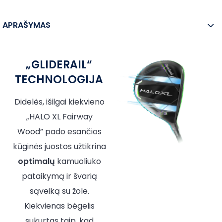
APRAŠYMAS
„GLIDERAIL“
TECHNOLOGIJA
Didelės, išilgai kiekvieno
„HALO XL Fairway
Wood” pado esančios
kūginės juostos užtikrina
optimalų
kamuoliuko
pataikymą ir švarią
sąveiką su žole.
Kiekvienas bėgelis
sukurtas taip, kad