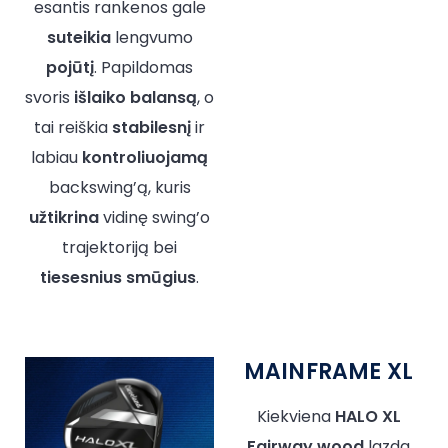
esantis rankenos gale
suteikia
lengvumo
pojūtį
. Papildomas
svoris
išlaiko
balansą
, o
tai reiškia
stabilesnį
ir
labiau
kontroliuojamą
backswing’ą, kuris
užtikrina
vidinę swing’o
trajektoriją bei
tiesesnius
smūgius
.
MAINFRAME XL
Kiekviena
HALO XL
Fairway wood
lazda