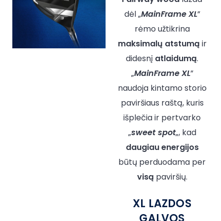
dėl „
MainFrame XL
”
rėmo užtikrina
maksimalų
atstumą
ir
didesnį
atlaidumą
.
„
MainFrame XL
”
naudoja kintamo storio
paviršiaus raštą, kuris
išplečia ir pertvarko
„
sweet
spot
„, kad
daugiau
energijos
būtų perduodama per
visą
paviršių.
XL LAZDOS
GALVOS