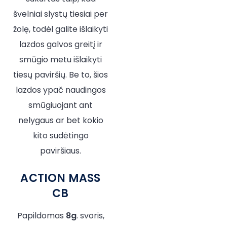
švelniai slystų tiesiai per
žolę, todėl galite išlaikyti
lazdos galvos greitį ir
smūgio metu išlaikyti
tiesų paviršių. Be to, šios
lazdos ypač naudingos
smūgiuojant ant
nelygaus ar bet kokio
kito sudėtingo
paviršiaus.
ACTION MASS
CB
Papildomas
8g
. svoris,