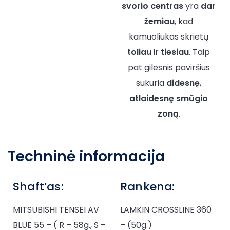
svorio centras
yra
dar
žemiau
, kad
kamuoliukas skrietų
toliau
ir
tiesiau
. Taip
pat gilesnis paviršius
sukuria
didesnę
,
atlaidesnę
smūgio
zoną
.
Techninė informacija
Shaft’as:
Rankena:
MITSUBISHI TENSEI AV
LAMKIN CROSSLINE 360
BLUE 55 – ( R – 58g., S –
– (50g.)