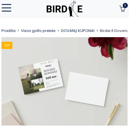
0
Pradžia
Visos golfo prekės
DOVANŲ KUPONAI
Birdie.lt Dovan
TOP