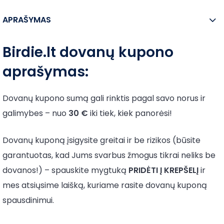
APRAŠYMAS
Birdie.lt
dovanų kupono
aprašymas:
Dovanų kupono sumą gali rinktis pagal savo norus ir
galimybes – nuo
30 €
iki tiek, kiek panorėsi!
Dovanų kuponą įsigysite greitai ir be rizikos (būsite
garantuotas, kad Jums svarbus žmogus tikrai neliks be
dovanos!) – spauskite mygtuką
PRIDĖTI Į KREPŠELĮ
ir
mes atsiųsime laišką, kuriame rasite dovanų kuponą
spausdinimui.