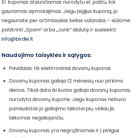
El. kuponas atsiunčiamas nurodytu el. paštu, kai
gaunamas apmokėjimas. Jeigu įsigijus kuponą, jo
negaunate per artimiausias kelias valandas – siūlome
patikrinti „Spam“ arba „Junk“ dėžutę ir susisiekti:
info@birdie.lt
Naudojimo taisyklės ir sąlygos:
Pavidalas: tik elektroniniai dovanų kuponai.
Dovanų kuponas galioja 12 mėnesių nuo pirkimo
dienos. Tiksli data iki kurios galioja dovanų kuponas,
nurodyta dovanų kupone. Jeigu kuponas nebuvo
panaudotas jo galiojimo laikotarpiu, vėliau jis
laikomas negaliojančiu.
Dovanų kuponas yra negrąžinamas ir į pinigus