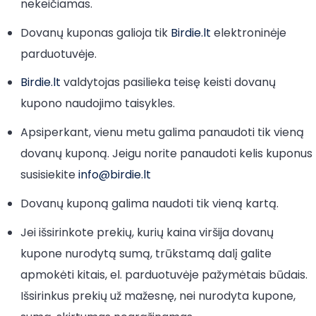
nekeičiamas.
Dovanų kuponas galioja tik
Birdie.lt
elektroninėje
parduotuvėje.
Birdie.lt
valdytojas pasilieka teisę keisti dovanų
kupono naudojimo taisykles.
Apsiperkant, vienu metu galima panaudoti tik vieną
dovanų kuponą. Jeigu norite panaudoti kelis kuponus
susisiekite
info@birdie.lt
Dovanų kuponą galima naudoti tik vieną kartą.
Jei išsirinkote prekių, kurių kaina viršija dovanų
kupone nurodytą sumą, trūkstamą dalį galite
apmokėti kitais, el. parduotuvėje pažymėtais būdais.
Išsirinkus prekių už mažesnę, nei nurodyta kupone,